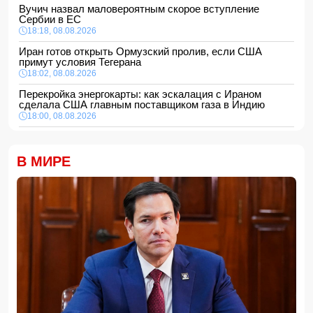
Вучич назвал маловероятным скорое вступление
Сербии в ЕС
18:18, 08.08.2026
Иран готов открыть Ормузский пролив, если США
примут условия Тегерана
18:02, 08.08.2026
Перекройка энергокарты: как эскалация с Ираном
сделала США главным поставщиком газа в Индию
18:00, 08.08.2026
Сенат утвердил Тодда Бланша на пост генпрокурора
США
В МИРЕ
16:48, 08.08.2026
Турция ограничивает проход коммерческих судов в
Черное море
16:28, 08.08.2026
Каковы основные признаки гормональных нарушений?
-
ВИДЕО
16:16, 08.08.2026
МЧС Азербайджана выступило с экстренным
предупреждением для населения
16:00, 08.08.2026
Экс-глава минобороны Украины потребовал от