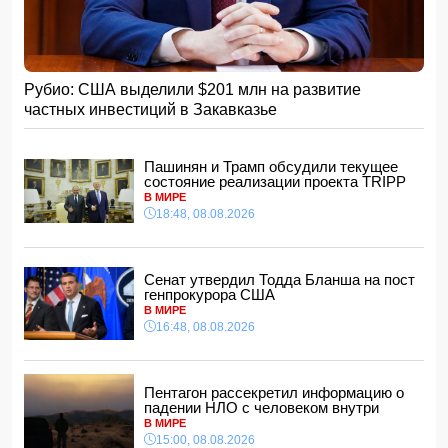
Зеленского вернуть его на пост
15:48, 08.08.2026
Умер отец Лионеля Месси
15:28, 08.08.2026
Рубио: США выделили $201 млн на развитие
Хикмет Гаджиев: Ильхам Алиев одержал победу и в
частных инвестиций в Закавказье
войне, и в мире
- ВИДЕО
15:08, 08.08.2026
Пентагон рассекретил информацию о падении НЛО с
Пашинян и Трамп обсудили текущее
человеком внутри
состояние реализации проекта TRIPP
15:00, 08.08.2026
В МИРЕ
18:48, 08.08.2026
Белый, черный или яркий: психолог объяснила, как цвет
автомобиля связан с характером владельца
14:48, 08.08.2026
Сенат утвердил Тодда Бланша на пост
Зеленский встретился с Вучичем
генпрокурора США
14:40, 08.08.2026
В МИРЕ
В Азербайджане ожидается жара до 41 градуса —
16:48, 08.08.2026
объявлено предупреждение
14:34, 08.08.2026
В Агдашском районе расследуется конфликт, связанный
Пентагон рассекретил информацию о
с церемонией помолвки с участием
падении НЛО с человеком внутри
несовершеннолетней
В МИРЕ
14:28, 08.08.2026
15:00, 08.08.2026