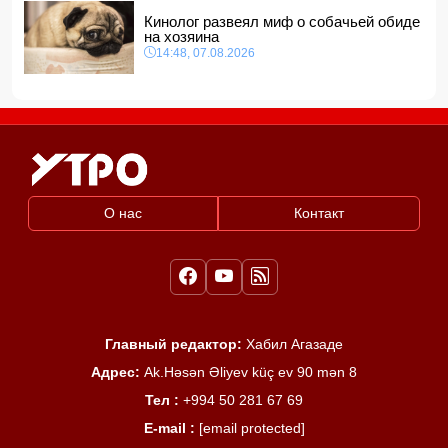
Кинолог развеял миф о собачьей обиде
на хозяина
14:48, 07.08.2026
О нас
Контакт
Главный редактор:
Хабил Агазаде
Адрес:
Ak.Həsən Əliyev küç ev 90 mən 8
Тел :
+994 50 281 67 69
E-mail :
[email protected]