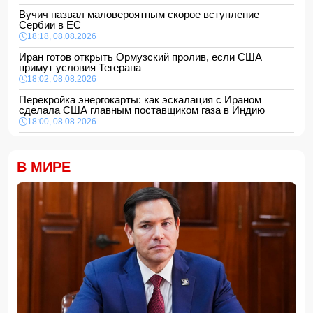
Вучич назвал маловероятным скорое вступление
Сербии в ЕС
18:18, 08.08.2026
Иран готов открыть Ормузский пролив, если США
примут условия Тегерана
18:02, 08.08.2026
Перекройка энергокарты: как эскалация с Ираном
сделала США главным поставщиком газа в Индию
18:00, 08.08.2026
Сенат утвердил Тодда Бланша на пост генпрокурора
США
В МИРЕ
16:48, 08.08.2026
Турция ограничивает проход коммерческих судов в
Черное море
16:28, 08.08.2026
Каковы основные признаки гормональных нарушений?
-
ВИДЕО
16:16, 08.08.2026
МЧС Азербайджана выступило с экстренным
предупреждением для населения
16:00, 08.08.2026
Экс-глава минобороны Украины потребовал от