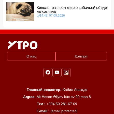
Кинолог развеял миф о собачьей обиде
на хозяина
14:48, 07.08.2026
О нас
Контакт
Главный редактор:
Хабил Агазаде
Адрес:
Ak.Həsən Əliyev küç ev 90 mən 8
Тел :
+994 50 281 67 69
E-mail :
[email protected]