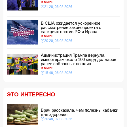
На Самира Шарифова возложены новые полномочия
В МИРЕ
14:14, 07.08.2026
21:28, 06.08.2026
Сына Абеля Магеррамова отозвали от должности посла
14:10, 07.08.2026
В США ожидается ускоренное
рассмотрение законопроекта о
Моуринью в шоке после отказа Родри от перехода в
санкциях против РФ и Ирана
"Реал"
В МИРЕ
14:04, 07.08.2026
20:20, 06.08.2026
Ильхам Алиев подписал распоряжения в связи с двумя
дипломатами
Администрация Трампа вернула
14:00, 07.08.2026
импортерам около 100 млрд долларов
ранее собранных пошлин
Прогноз погоды в Азербайджане на 8 августа
В МИРЕ
12:48, 07.08.2026
15:48, 06.08.2026
В Азербайджане ищут сотрудников с зарплатой до 10
000 манатов
12:40, 07.08.2026
ЭТО ИНТЕРЕСНО
Уровень безработицы во Франции вырос до рекордного
с 2020 года показателя
12:34, 07.08.2026
Врач рассказала, чем полезны кабачки
Житель Гёйчая напал с ножом на предпринимательницу
для здоровья
в кафе
20:48, 07.08.2026
12:28, 07.08.2026