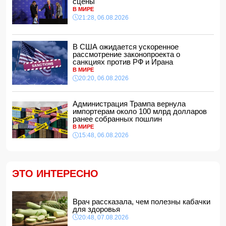
сцены
В МИРЕ
По делу Arzum 9999 назначена повторная комплексная
21:28, 06.08.2026
экспертиза
14:40, 07.08.2026
ЕС ввел новые санкции против России
В США ожидается ускоренное
14:34, 07.08.2026
рассмотрение законопроекта о
санкциях против РФ и Ирана
Ужасающие подробности убийства мужа и жены в
В МИРЕ
Тертерском районе
20:20, 06.08.2026
14:28, 07.08.2026
На Самира Шарифова возложены новые полномочия
Администрация Трампа вернула
14:14, 07.08.2026
импортерам около 100 млрд долларов
ранее собранных пошлин
Сына Абеля Магеррамова отозвали от должности посла
В МИРЕ
15:48, 06.08.2026
14:10, 07.08.2026
Моуринью в шоке после отказа Родри от перехода в
"Реал"
14:04, 07.08.2026
ЭТО ИНТЕРЕСНО
Ильхам Алиев подписал распоряжения в связи с двумя
дипломатами
14:00, 07.08.2026
Врач рассказала, чем полезны кабачки
для здоровья
Прогноз погоды в Азербайджане на 8 августа
20:48, 07.08.2026
12:48, 07.08.2026