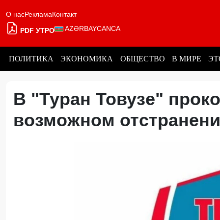
О нас
Реклама
Контакт
AZƏRBAYCANCA
PDF УТРО
ПОЛИТИКА
ЭКОНОМИКА
ОБЩЕСТВО
В МИРЕ
ЭТ
В "Туран Товузе" прок
возможном отстранени