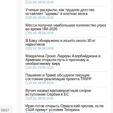
21:00, 08.08.2026
Ученые раскрыли, как трудное детство
оставляет "шрамы" в клетках мозга
20:48, 08.08.2026
Месси получил наибольшее количество угроз
во время ЧМ-2026
20:28, 08.08.2026
В Баку обнаружено и изъято около 30 кг
наркотиков
20:20, 08.08.2026
Магдалена Гроно: Лидеры Азербайджана и
Армении открыли путь к прочному и
необратимому миру
20:00, 08.08.2026
Пашинян и Трамп обсудили текущее
состояние реализации проекта TRIPP
18:48, 08.08.2026
Вучич назвал маловероятным скорое
вступление Сербии в ЕС
18:18, 08.08.2026
Иран готов открыть Ормузский пролив, если
США примут условия Тегерана
5837