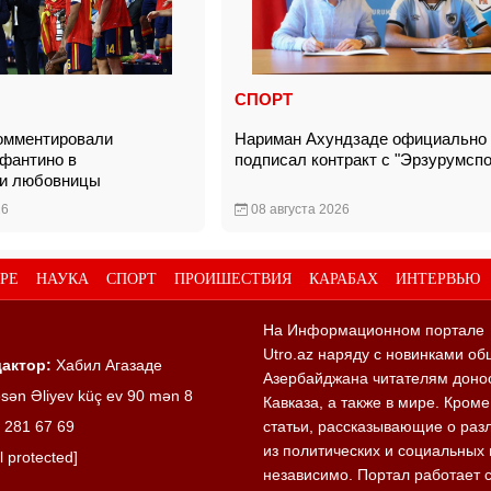
СПОРТ
омментировали
Нариман Ахундзаде официально
фантино в
подписал контракт с "Эрзурумсп
ии любовницы
26
08 августа 2026
РЕ
НАУКА
СПОРТ
ПРОИШЕСТВИЯ
КАРАБАХ
ИНТЕРВЬЮ
На Информационном портале
Utro.az наряду с новинками об
актор:
Хабил Агазаде
Азербайджана читателям донос
sən Əliyev küç ev 90 mən 8
Кавказа, а также в мире. Кром
 281 67 69
статьи, рассказывающие о раз
из политических и социальных 
l protected]
независимо. Портал работает 