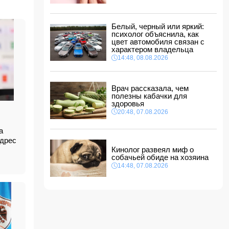
ФИФА выступила с заявлением на фоне
скандальных обвинений в адрес Инфантино
14:10, 08.08.2026
Белый, черный или яркий:
ВС РФ взяли под контроль Ивановку в
психолог объяснила, как
Харьковской области
цвет автомобиля связан с
характером владельца
14:04, 08.08.2026
14:48, 08.08.2026
Прогноз погоды в Азербайджане на 9 августа
14:00, 08.08.2026
Врач рассказала, чем
полезны кабачки для
Никол Пашинян позвонил Ильхаму Алиеву
здоровья
12:48, 08.08.2026
20:48, 07.08.2026
СМИ: США ищут на Кубе фигуру для
повторения "венесуэльского сценария"
а
12:40, 08.08.2026
адрес
Кинолог развеял миф о
собачьей обиде на хозяина
14:48, 07.08.2026