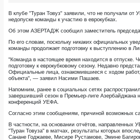
В клубе "Туран Товуз" заявили, что не получали о
недопуске команды к участию в еврокубках.
Об этом АЗЕРТАДЖ сообщил заместитель председа
По его словам, поскольку никаких официальных уве
команды продолжает подготовку к выступлению в Л
"Команда в настоящее время находится в отпуске. Ч
подготовку к еврокубковому сезону. Недавно предст
Официальные лица, ознакомившиеся с ходом работ,
объекта", — заявил Насими Пашаев.
Напомним, ранее в социальных сетях распространил
завершивший сезон в Премьер-лиге Азербайджана на
конференций УЕФА.
Согласно этим сообщениям, причиной возможных сан
В частности, на основании отчётов, направленных
"Туран Товуза" в матчах, результаты которых впос
Санане Годжаеве, Мисире Рустамове, Эмине Багиро