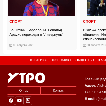
СПОРТ
СПОРТ
Защитник "Барселоны" Рональд
В ФИФА прок
Араухо переходит в "Ливерпуль"
обвинения Ин
спонсирован
08 августа 2026
08 августа 20
ПОЛИТИКА
ЭКОНОМИКА
ОБЩЕСТВО
В МИ
Главный ред
Адрес:
Ak.Hə
О нас
Контакт
Тел :
+994 50
E-mail :
[emai