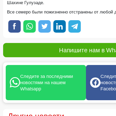
Шахине Гулузаде.
Все семеро были пожизненно отстранены от любой д
Напишите нам в Wha
Следите за последними
Следит
новостями на нашем
новост
Whatsapp
Facebo