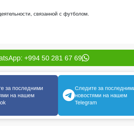
еятельности, связанной с футболом.
tsApp: +994 50 281 67 69
е за последними
Следите за последним
ями на нашем
новостями на нашем
ok
Telegram