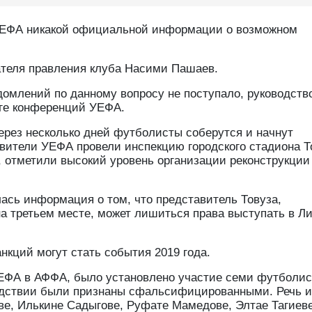
т УЕФА никакой официальной информации о возможном
теля правления клуба Насими Пашаев.
домлений по данному вопросу не поступало, руководств
иге конференций УЕФА.
ерез несколько дней футболисты соберутся и начнут
авители УЕФА провели инспекцию городского стадиона Т
 отметили высокий уровень организации реконструкции
ась информация о том, что представитель Товуза,
 третьем месте, может лишиться права выступать в Ли
кций могут стать события 2019 года.
 УЕФА в АФФА, было установлено участие семи футболис
ледствии были признаны сфальсифицированными. Речь и
ве, Илькине Садыгове, Руфате Мамедове, Элтае Тагиев