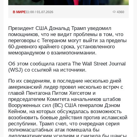
В МИРЕ
11:00 / 01.07.2026
4360
Президент США Дональд Трамп уведомил
помощников, что не видит проблемы в том, что
переговоры с Тегераном могут выйти за пределы
60-дневного крайнего срока, установленного
меморандумом о взаимопонимании.
Oб этом сообщила газета The Wall Street Journal
(WSJ) со ссылкой на источники.
По их сведениям, в последние несколько дней
американский лидер провел несколько встреч с
главой Пентагона Питом Хегсетом и
председателем Комитета начальников штабов
Вооруженных сил (ВС) США генералом Дэном
Кейном, на которых обсуждалась возможность
возобновить боевые действия против исламской
республики. Трамп счел, что очередная серия
полномасштабных атак помешала бы
дипломатическим усилиям и снизила бы шансы