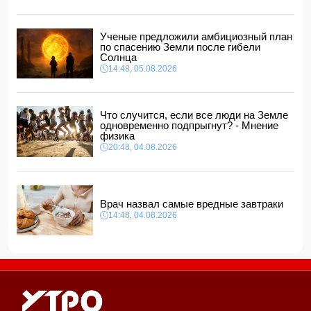
20:00, 05.08.2026
Захарова призвала ЕС сменить "ядерные фантазии" на
решение своих проблем
Ученые предложили амбициозный план
по спасению Земли после гибели
18:48, 05.08.2026
Солнца
Азербайджанские тхэквондисты завоевали 22 медали
14:48, 05.08.2026
на турнире Batumi Open
18:18, 05.08.2026
В Азербайджане вводятся штрафы за нарушение
Что случится, если все люди на Земле
требований к соцсетям и меняется порядок передачи
одновременно подпрыгнут? - Мнение
государственного имущества
физика
18:02, 05.08.2026
20:48, 04.08.2026
687 американских военных получили ранения в ходе
конфликта с Ираном
18:00, 05.08.2026
Врач назвал самые вредные завтраки
14:48, 04.08.2026