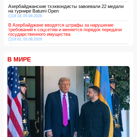
Азербайджанские тхэквондисты завоевали 22 медали
на турнире Batumi Open
18:18, 05.08.2026
В Азербайджане вводятся штрафы за нарушение
требований к соцсетям и меняется порядок передачи
государственного имущества
18:02, 05.08.2026
687 американских военных получили ранения в ходе
конфликта с Ираном
18:00, 05.08.2026
В МИРЕ
Арестован муж известной ведущей Нигяр Фархад
16:48, 05.08.2026
В Баку мужчина арестован за дебош на кладбище
16:28, 05.08.2026
ВНИМАНИЮ
желающих приобрести новое, полностью
отремонтированное жилье
16:16, 05.08.2026
Определён минимальный порог суммы электронных
переводов
16:00, 05.08.2026
Хикмет Гаджиев: Азербайджан доказал приверженность
мирному процессу с Арменией на практике