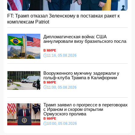
15:48, 05.08.2026
УЕФА ввел новые правила по желтым карточкам в
FT: Трамп отказал Зеленскому в поставках ракет к
еврокубках
комплексам Patriot
15:28, 05.08.2026
ВС РФ взяли под контроль два населенных пункта
Дипломатическая война: США
15:08, 05.08.2026
аннулировали визу бразильского посла
Тахир Будагов посетил Азербайджанское общество
Красного Полумесяца
В МИРЕ
15:00, 05.08.2026
11:16, 05.08.2026
Ученые предложили амбициозный план по спасению
Земли после гибели Солнца
Вооруженного мужчину задержали у
14:48, 05.08.2026
гольф-клуба Трампа в Калифорнии
МИД России обвинил Киев в попытках усилить
В МИРЕ
эскалацию конфликта
11:00, 05.08.2026
14:40, 05.08.2026
В Индии более 10 человек погибли из-за ударов молний
Трамп заявил о прогрессе в переговорах
с Ираном и скором открытии
14:34, 05.08.2026
Ормузского пролива
В МИРЕ
Судья Верховного суда Азербайджана вышел на
пенсию
10:00, 05.08.2026
14:28, 05.08.2026