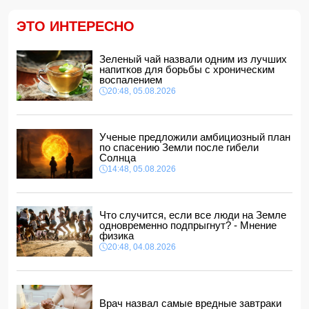
FT: Трамп отказал Зеленскому в поставках ракет к
комплексам Patriot
ЭТО ИНТЕРЕСНО
14:14, 05.08.2026
ЕС получил пятый транш доходов от замороженных
активов РФ и обещал передать их Киеву
Зеленый чай назвали одним из лучших
напитков для борьбы с хроническим
14:10, 05.08.2026
воспалением
В Баку на рабочем месте скоропостижно скончался
20:48, 05.08.2026
мужчина
14:04, 05.08.2026
Депутат Милли Меджлиса посетил семью шехида
-
Ученые предложили амбициозный план
ФОТО
по спасению Земли после гибели
14:00, 05.08.2026
Солнца
14:48, 05.08.2026
Прогноз погоды в Азербайджане на 6 августа
12:48, 05.08.2026
Биржевые цены на кофе в мире выросли до максимума
Что случится, если все люди на Земле
за полгода
одновременно подпрыгнут? - Мнение
12:40, 05.08.2026
физика
20:48, 04.08.2026
Врач назвал самые вредные завтраки