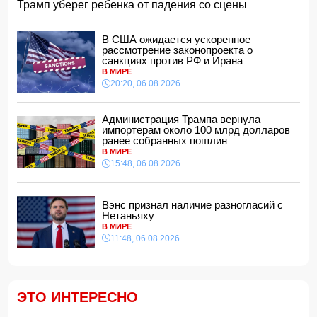
15:28, 06.08.2026
Трамп уберег ребенка от падения со сцены
За месяц пограничники задержали 330 разыскиваемых
лиц
В США ожидается ускоренное
15:08, 06.08.2026
рассмотрение законопроекта о
санкциях против РФ и Ирана
Конфликт из-за бабушки: в Шамахинском районе пастух
В МИРЕ
избил жену
20:20, 06.08.2026
15:00, 06.08.2026
Обнаружены признаки существования древних океанов
на Венере
Администрация Трампа вернула
импортерам около 100 млрд долларов
14:48, 06.08.2026
ранее собранных пошлин
В Баку 40-летний мужчина погиб, упав с балкона
В МИРЕ
14:40, 06.08.2026
15:48, 06.08.2026
Джейхун Байрамов: В случае необходимости мы будем
рады поставлять газ и дружественной Украине
Вэнс признал наличие разногласий с
14:34, 06.08.2026
Нетаньяху
За семь месяцев гражданам возвращено более 191 млн
В МИРЕ
манатов
11:48, 06.08.2026
14:28, 06.08.2026
Конфискованную квартиру Салима Муслимова продали
с 50% скидкой
14:14, 06.08.2026
ЭТО ИНТЕРЕСНО
Ильхам Алиев наградил Бахтияра Асланбейли орденом