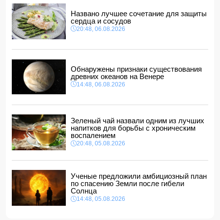
"Шохрат"
Названо лучшее сочетание для защиты
14:10, 06.08.2026
сердца и сосудов
Стали известны детали контракта Наримана Ахундзаде
20:48, 06.08.2026
с "Эрзурумспором"
14:04, 06.08.2026
Ильхам Алиев отозвал двух постоянных
представителей, одного назначил на новую должность
Обнаружены признаки существования
14:00, 06.08.2026
древних океанов на Венере
14:48, 06.08.2026
Прогноз погоды в Азербайджане на 7 августа
12:48, 06.08.2026
Глава МИД Украины выразил соболезнования в связи с
гибелью граждан Азербайджана в Азовском и Чёрном
Зеленый чай назвали одним из лучших
морях
напитков для борьбы с хроническим
12:40, 06.08.2026
воспалением
20:48, 05.08.2026
Ученые предложили амбициозный план
по спасению Земли после гибели
Солнца
14:48, 05.08.2026