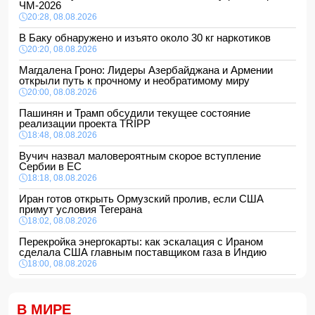
ЧМ-2026
20:28, 08.08.2026
В Баку обнаружено и изъято около 30 кг наркотиков
20:20, 08.08.2026
Магдалена Гроно: Лидеры Азербайджана и Армении
открыли путь к прочному и необратимому миру
20:00, 08.08.2026
Пашинян и Трамп обсудили текущее состояние
реализации проекта TRIPP
18:48, 08.08.2026
Вучич назвал маловероятным скорое вступление
Сербии в ЕС
18:18, 08.08.2026
Иран готов открыть Ормузский пролив, если США
примут условия Тегерана
18:02, 08.08.2026
Перекройка энергокарты: как эскалация с Ираном
сделала США главным поставщиком газа в Индию
18:00, 08.08.2026
Сенат утвердил Тодда Бланша на пост генпрокурора
США
В МИРЕ
16:48, 08.08.2026