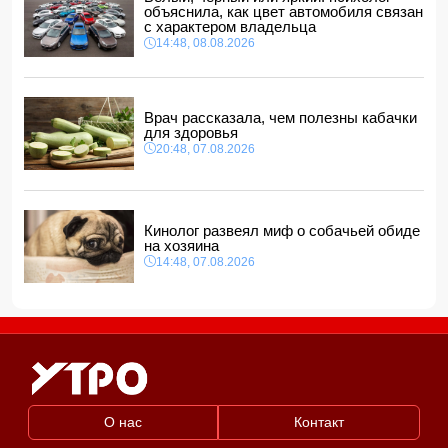
12:48, 08.08.2026
объяснила, как цвет автомобиля связан
с характером владельца
СМИ: США ищут на Кубе фигуру для повторения
14:48, 08.08.2026
"венесуэльского сценария"
12:40, 08.08.2026
Врач рассказала, чем полезны кабачки
для здоровья
20:48, 07.08.2026
Кинолог развеял миф о собачьей обиде
на хозяина
14:48, 07.08.2026
О нас
Контакт