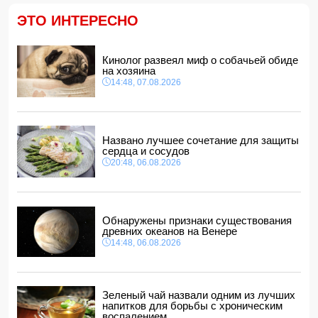
Трамп подписал указ о запрете "родильного туризма" в
США
ЭТО ИНТЕРЕСНО
11:00, 07.08.2026
Euractiv: Исландия попросила Брюссель не
вмешиваться в референдум по вопросу членства в ЕС
Кинолог развеял миф о собачьей обиде
10:48, 07.08.2026
на хозяина
14:48, 07.08.2026
Азербайджан сохраняет 26-е место в рейтинге УЕФА
10:28, 07.08.2026
Россия направит в Армению транзитный груз через
территорию Азербайджана
Названо лучшее сочетание для защиты
10:10, 07.08.2026
сердца и сосудов
20:48, 06.08.2026
Обнаружены признаки существования
древних океанов на Венере
14:48, 06.08.2026
Зеленый чай назвали одним из лучших
напитков для борьбы с хроническим
воспалением