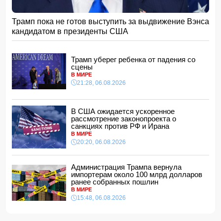
спать по ночам»
11:32, 07.08.2026
Трамп пока не готов выступить за выдвижение Вэнса
Звезда сборной Испании перейдет в «Барселону»
кандидатом в президенты США
11:30, 07.08.2026
ВС РФ поразили три судна с грузами для ВСУ в Черном
море
Трамп уберег ребенка от падения со
11:28, 07.08.2026
сцены
В МИРЕ
Во Флориде мужчина поймал 96 питонов и выиграл 10
21:28, 06.08.2026
тысяч долларов
11:24, 07.08.2026
Том Холланд и Зендея тайно поженились
В США ожидается ускоренное
11:22, 07.08.2026
рассмотрение законопроекта о
санкциях против РФ и Ирана
Трагедия в Тертере: пожилые супруги стали жертвами
В МИРЕ
поджога
20:20, 06.08.2026
11:20, 07.08.2026
Владельцев квартир предупредили о проверке систем
Администрация Трампа вернула
отопления
импортерам около 100 млрд долларов
11:16, 07.08.2026
ранее собранных пошлин
В МИРЕ
В Бейлаганском районе продолжаются поиски
15:48, 06.08.2026
утонувшего в канале молодого мужчины
11:08, 07.08.2026