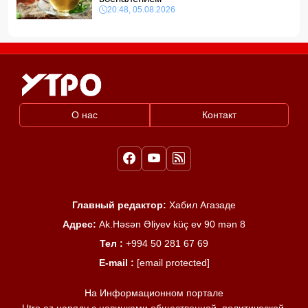
20:48, 05.08.2026
О нас
Контакт
Главный редактор:
Хабил Агазаде
Адрес:
Ak.Həsən Əliyev küç ev 90 mən 8
Тел :
+994 50 281 67 69
E-mail :
[email protected]
На Информационном портале
Utro.az наряду с новинками общественной, политической,