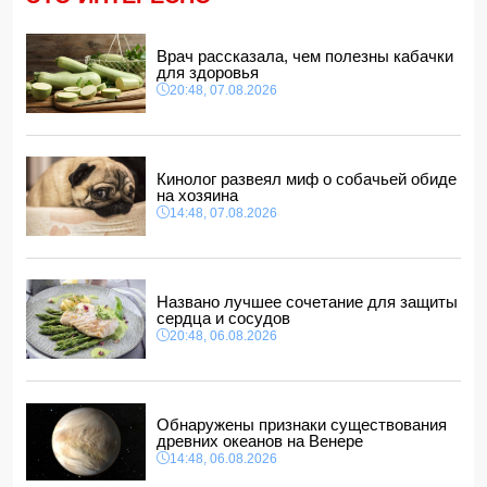
Ильхам Алиев подписал распоряжения в связи с двумя
дипломатами
14:00, 07.08.2026
Врач рассказала, чем полезны кабачки
для здоровья
Прогноз погоды в Азербайджане на 8 августа
20:48, 07.08.2026
12:48, 07.08.2026
В Азербайджане ищут сотрудников с зарплатой до 10
000 манатов
12:40, 07.08.2026
Кинолог развеял миф о собачьей обиде
на хозяина
14:48, 07.08.2026
Названо лучшее сочетание для защиты
сердца и сосудов
20:48, 06.08.2026
Обнаружены признаки существования
древних океанов на Венере
14:48, 06.08.2026