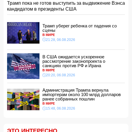
Трамп пока не готов выступить за выдвижение Вэнса
ВС РФ взяли под контроль Анискино в Харьковской
кандидатом в президенты США
области
15:00, 07.08.2026
Кинолог развеял миф о собачьей обиде на хозяина
Трамп уберег ребенка от падения со
14:48, 07.08.2026
сцены
В МИРЕ
По делу Arzum 9999 назначена повторная комплексная
21:28, 06.08.2026
экспертиза
14:40, 07.08.2026
ЕС ввел новые санкции против России
В США ожидается ускоренное
14:34, 07.08.2026
рассмотрение законопроекта о
санкциях против РФ и Ирана
Ужасающие подробности убийства мужа и жены в
В МИРЕ
Тертерском районе
20:20, 06.08.2026
14:28, 07.08.2026
На Самира Шарифова возложены новые полномочия
Администрация Трампа вернула
14:14, 07.08.2026
импортерам около 100 млрд долларов
ранее собранных пошлин
Сына Абеля Магеррамова отозвали от должности посла
В МИРЕ
15:48, 06.08.2026
14:10, 07.08.2026
Моуринью в шоке после отказа Родри от перехода в
"Реал"
14:04, 07.08.2026
ЭТО ИНТЕРЕСНО