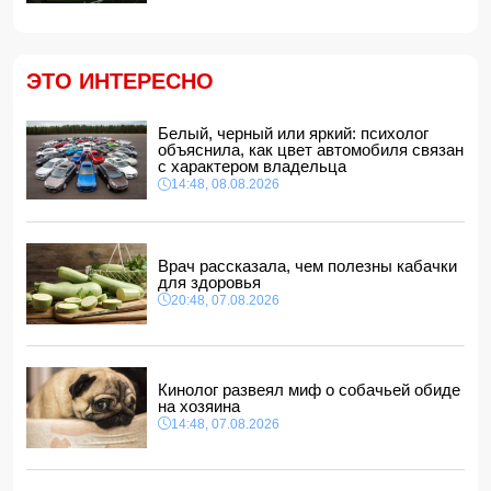
Защитник "Барселоны" Рональд Араухо переходит в
"Ливерпуль"
12:12, 08.08.2026
ЭТО ИНТЕРЕСНО
В мире зафиксирован рекордный рост цен на продукты
12:00, 08.08.2026
Белый, черный или яркий: психолог
В Гобустанском районе Hyundai врезался в фонарный
объяснила, как цвет автомобиля связан
столб: есть погибший
с характером владельца
11:48, 08.08.2026
14:48, 08.08.2026
США ввели санкции против двух криптобирж за
сотрудничество с КСИР
11:40, 08.08.2026
Врач рассказала, чем полезны кабачки
Фон дер Ляйен захотела пресечь доходы России «со
для здоровья
всех сторон»
20:48, 07.08.2026
11:34, 08.08.2026
Дочь Успенской решила взять фамилию матери
11:32, 08.08.2026
Кинолог развеял миф о собачьей обиде
на хозяина
14:48, 07.08.2026