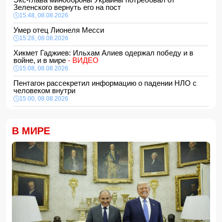
Зеленского вернуть его на пост
15:48, 08.08.2026
Умер отец Лионеля Месси
15:28, 08.08.2026
Хикмет Гаджиев: Ильхам Алиев одержал победу и в
войне, и в мире
- ВИДЕО
15:08, 08.08.2026
Пентагон рассекретил информацию о падении НЛО с
человеком внутри
15:00, 08.08.2026
Белый, черный или яркий: психолог объяснила, как цвет
автомобиля связан с характером владельца
В МИРЕ
14:48, 08.08.2026
Зеленский встретился с Вучичем
14:40, 08.08.2026
В Азербайджане ожидается жара до 41 градуса —
объявлено предупреждение
14:34, 08.08.2026
В Агдашском районе расследуется конфликт, связанный
с церемонией помолвки с участием
несовершеннолетней
14:28, 08.08.2026