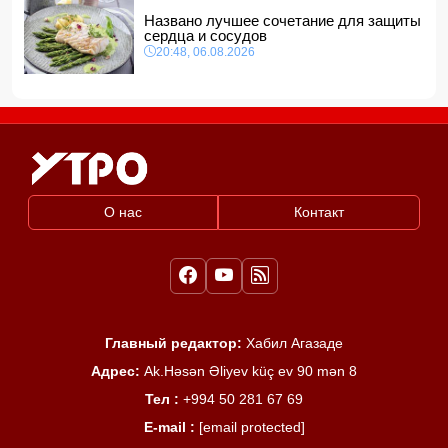
Названо лучшее сочетание для защиты
сердца и сосудов
20:48, 06.08.2026
О нас
Контакт
Главный редактор:
Хабил Агазаде
Адрес:
Ak.Həsən Əliyev küç ev 90 mən 8
Тел :
+994 50 281 67 69
E-mail :
[email protected]