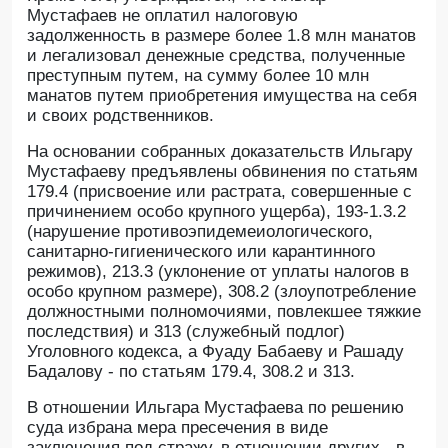
Мустафаев не оплатил налоговую
задолженность в размере более 1.8 млн манатов
и легализовал денежные средства, полученные
преступным путем, на сумму более 10 млн
манатов путем приобретения имущества на себя
и своих родственников.
На основании собранных доказательств Ильгару
Мустафаеву предъявлены обвинения по статьям
179.4 (присвоение или растрата, совершенные с
причинением особо крупного ущерба), 193-1.3.2
(нарушение противоэпидемеиологического,
санитарно-гигиенического или карантинного
режимов), 213.3 (уклонение от уплаты налогов в
особо крупном размере), 308.2 (злоупотребление
должностными полномочиями, повлекшее тяжкие
последствия) и 313 (служебный подлог)
Уголовного кодекса, а Фуаду Бабаеву и Рашаду
Бадалову - по статьям 179.4, 308.2 и 313.
В отношении Ильгара Мустафаева по решению
суда избрана мера пресечения в виде
заключения под стражу, в отношении других - в