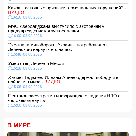
Каковы основные признаки гормональных нарушений?
-
ВИДЕО
16:16, 08.08.2026
МЧС Азербайджана выступило с экстренным
предупреждением для населения
16:00, 08.08.2026
Экс-глава минобороны Украины потребовал от
Зеленского вернуть его на пост
15:48, 08.08.2026
Умер отец Лионеля Месси
15:28, 08.08.2026
Хикмет Гаджиев: Ильхам Алиев одержал победу и в
войне, и в мире
- ВИДЕО
15:08, 08.08.2026
Пентагон рассекретил информацию о падении НЛО с
человеком внутри
15:00, 08.08.2026
Белый, черный или яркий: психолог объяснила, как цвет
автомобиля связан с характером владельца
В МИРЕ
14:48, 08.08.2026
Зеленский встретился с Вучичем