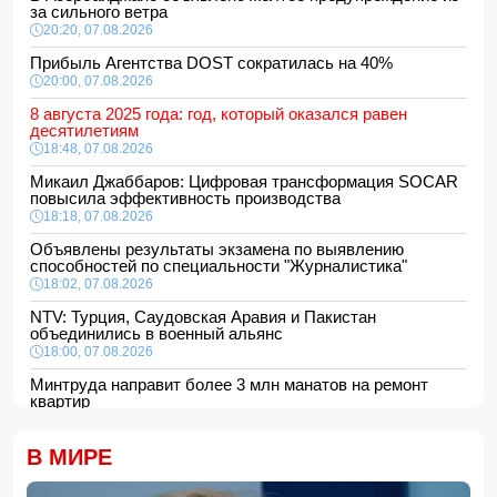
за сильного ветра
20:20, 07.08.2026
Прибыль Агентства DOST сократилась на 40%
20:00, 07.08.2026
8 августа 2025 года: год, который оказался равен
десятилетиям
18:48, 07.08.2026
Микаил Джаббаров: Цифровая трансформация SOCAR
повысила эффективность производства
18:18, 07.08.2026
Объявлены результаты экзамена по выявлению
способностей по специальности "Журналистика"
18:02, 07.08.2026
NTV: Турция, Саудовская Аравия и Пакистан
объединились в военный альянс
18:00, 07.08.2026
Минтруда направит более 3 млн манатов на ремонт
квартир
16:48, 07.08.2026
Сформирована структура Совета по медиа и вещанию
В МИРЕ
16:28, 07.08.2026