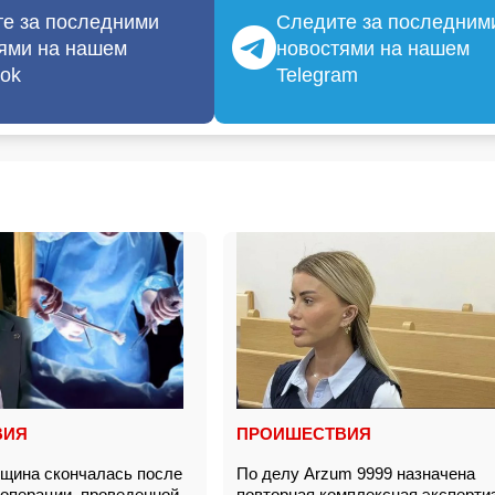
е за последними
Следите за последним
ями на нашем
новостями на нашем
ok
Telegram
ВИЯ
ПРОИШЕСТВИЯ
щина скончалась после
По делу Arzum 9999 назначена
 операции, проведенной
повторная комплексная эксперт