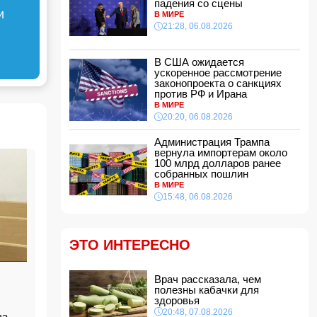
падения со сцены
эстетической операции, проведенной
и
В МИРЕ
Сеймуром Мамедовым
21:28, 06.08.2026
15:28, 07.08.2026
Алтай Байындыр продолжит карьеру в Ла
Лиге
В США ожидается
ускоренное рассмотрение
15:08, 07.08.2026
законопроекта о санкциях
ВС РФ взяли под контроль Анискино в
против РФ и Ирана
Харьковской области
В МИРЕ
15:00, 07.08.2026
20:20, 06.08.2026
Кинолог развеял миф о собачьей обиде на
Администрация Трампа
хозяина
вернула импортерам около
14:48, 07.08.2026
100 млрд долларов ранее
собранных пошлин
По делу Arzum 9999 назначена повторная
В МИРЕ
комплексная экспертиза
15:48, 06.08.2026
14:40, 07.08.2026
ЕС ввел новые санкции против России
14:34, 07.08.2026
ЭТО ИНТЕРЕСНО
Ужасающие подробности убийства мужа и
жены в Тертерском районе
Врач рассказала, чем
14:28, 07.08.2026
полезны кабачки для
На Самира Шарифова возложены новые
здоровья
полномочия
20:48, 07.08.2026
иза