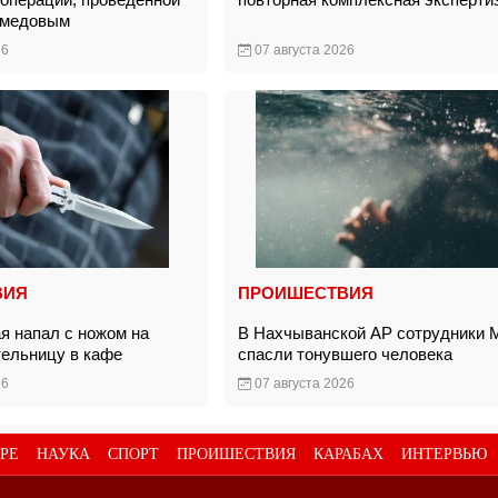
амедовым
26
07 августа 2026
ВИЯ
ПРОИШЕСТВИЯ
я напал с ножом на
В Нахчыванской АР сотрудники
тельницу в кафе
спасли тонувшего человека
26
07 августа 2026
РЕ
НАУКА
СПОРТ
ПРОИШЕСТВИЯ
КАРАБАХ
ИНТЕРВЬЮ