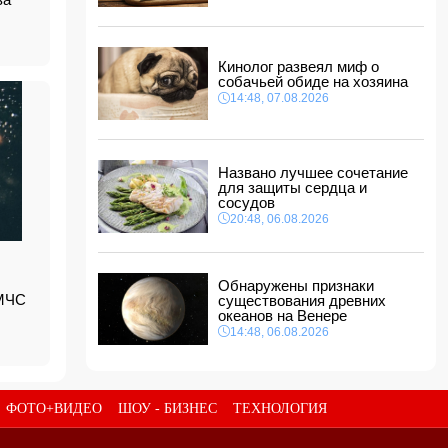
14:14, 07.08.2026
Сына Абеля Магеррамова отозвали от
должности посла
Кинолог развеял миф о
14:10, 07.08.2026
собачьей обиде на хозяина
Моуринью в шоке после отказа Родри от
14:48, 07.08.2026
перехода в "Реал"
14:04, 07.08.2026
Ильхам Алиев подписал распоряжения в
Названо лучшее сочетание
связи с двумя дипломатами
для защиты сердца и
14:00, 07.08.2026
сосудов
Прогноз погоды в Азербайджане на 8 августа
20:48, 06.08.2026
12:48, 07.08.2026
В Азербайджане ищут сотрудников с
Обнаружены признаки
зарплатой до 10 000 манатов
 МЧС
существования древних
12:40, 07.08.2026
океанов на Венере
14:48, 06.08.2026
ФОТО+ВИДЕО
ШОУ - БИЗНЕС
ТЕХНОЛОГИЯ