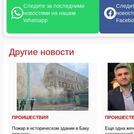
Следите за последними
Следит
новостями на нашем
новост
Whatsapp
Facebo
Другие новости
ПРОИШЕСТВИЯ
ПРОИШЕСТ
Пожар в историческом здании в Баку
Еще одна жен
потушен
эстетической