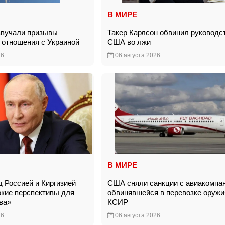
В МИРЕ
звучали призывы
Такер Карлсон обвинил руководс
 отношения с Украиной
США во лжи
26
06 августа 2026
В МИРЕ
д Россией и Киргизией
США сняли санкции с авиакомпан
кие перспективы для
обвинявшейся в перевозке оружи
тва»
КСИР
26
06 августа 2026