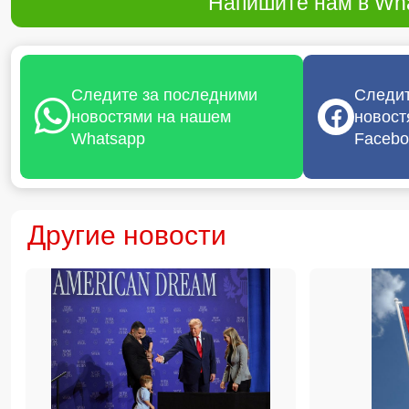
Напишите нам в Wha
Следите за последними
Следит
новостями на нашем
новост
Whatsapp
Facebo
Другие новости