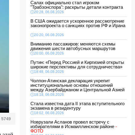
Салах официально стал игроком
"Трабзонспора": раскрыты детали контракта
20:28, 06.08.2026
В США ожидается ускоренное рассмотрение
законопроекта о санкциях против РФ и Ирана
20:20, 06.08.2026
Вниманию пассажиров: меняются схемы
движения шести автобусных маршрутов
20:00, 06.08.2026
Путин: «Перед Россией и Киргизией открыты
широкие перспективы для сотрудничества»
18:48, 06.08.2026
Чолпон-Атинская декларация укрепит
институциональные основы отношений
между Азербайджаном и Центральной Азией
18:18, 06.08.2026
Стала известна дата II этапа вступительного
экзамена в резидентуру
18:02, 06.08.2026
5749
Новрузали Асланов провел встречу с
избирателями в Исмаиллинском районе
-
ФОТО
я этой