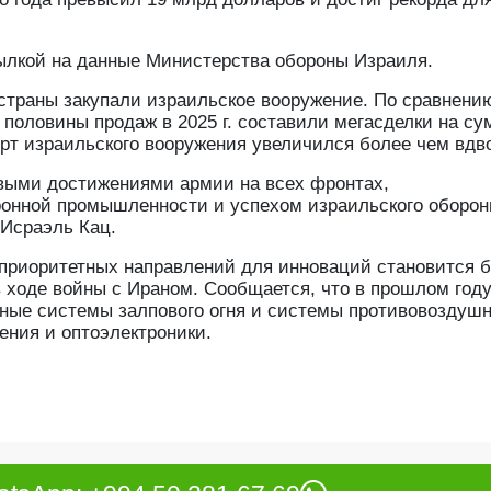
сылкой на данные Министерства обороны Израиля.
страны закупали израильское вооружение. По сравнени
е половины продаж в 2025 г. составили мегасделки на с
орт израильского вооружения увеличился более чем вдв
евыми достижениями армии на всех фронтах,
онной промышленности и успехом израильского оборон
 Исраэль Кац.
 приоритетных направлений для инноваций становится 
в ходе войны с Ираном. Сообщается, что в прошлом год
вные системы залпового огня и системы противовоздуш
ения и оптоэлектроники.