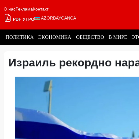
О нас
Реклама
Контакт
AZƏRBAYCANCA
PDF УТРО
ПОЛИТИКА
ЭКОНОМИКА
ОБЩЕСТВО
В МИРЕ
ЭТ
Израиль рекордно нар