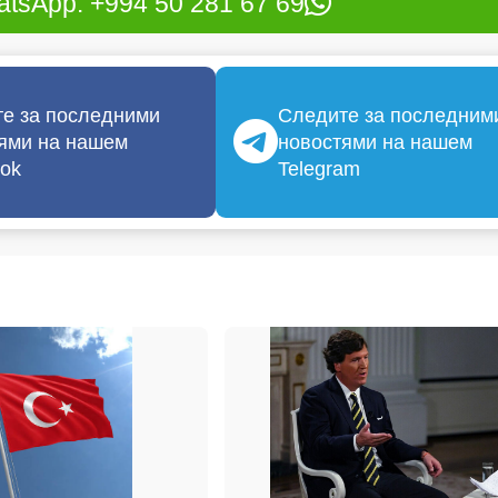
tsApp: +994 50 281 67 69
е за последними
Следите за последним
ями на нашем
новостями на нашем
ok
Telegram