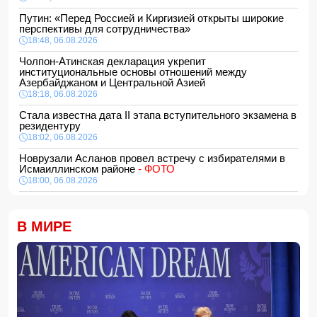
Путин: «Перед Россией и Киргизией открыты широкие
перспективы для сотрудничества»
18:48, 06.08.2026
Чолпон-Атинская декларация укрепит
институциональные основы отношений между
Азербайджаном и Центральной Азией
18:18, 06.08.2026
Стала известна дата II этапа вступительного экзамена в
резидентуру
18:02, 06.08.2026
Новрузали Асланов провел встречу с избирателями в
Исмаиллинском районе
- ФОТО
18:00, 06.08.2026
«Новые технологии формируют новые профессии на
рынке труда» — эксперт
В МИРЕ
16:48, 06.08.2026
Джейхун Байрамов и Андрей Сибига проводят встречу в
Киеве
16:28, 06.08.2026
Гави покрасил волосы в розовый цвет в честь победы
Испании на ЧМ-2026
16:16, 06.08.2026