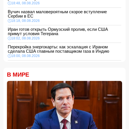
18:48, 08.08.2026
Вучич назвал маловероятным скорое вступление
Сербии в ЕС
18:18, 08.08.2026
Иран готов открыть Ормузский пролив, если США
примут условия Тегерана
18:02, 08.08.2026
Перекройка энергокарты: как эскалация с Ираном
сделала США главным поставщиком газа в Индию
18:00, 08.08.2026
Сенат утвердил Тодда Бланша на пост генпрокурора
США
В МИРЕ
16:48, 08.08.2026
Турция ограничивает проход коммерческих судов в
Черное море
16:28, 08.08.2026
Каковы основные признаки гормональных нарушений?
-
ВИДЕО
16:16, 08.08.2026
МЧС Азербайджана выступило с экстренным
предупреждением для населения
16:00, 08.08.2026