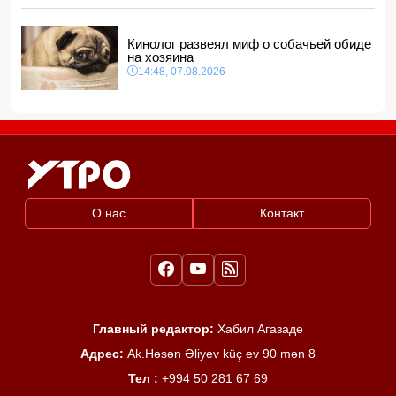
Кинолог развеял миф о собачьей обиде
на хозяина
14:48, 07.08.2026
О нас
Контакт
Главный редактор:
Хабил Агазаде
Адрес:
Ak.Həsən Əliyev küç ev 90 mən 8
Тел :
+994 50 281 67 69