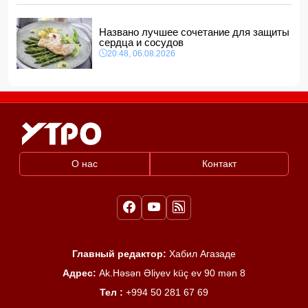
Названо лучшее сочетание для защиты
сердца и сосудов
20:48, 06.08.2026
О нас
Контакт
Главный редактор:
Хабил Агазаде
Адрес:
Ak.Həsən Əliyev küç ev 90 mən 8
Тел :
+994 50 281 67 69