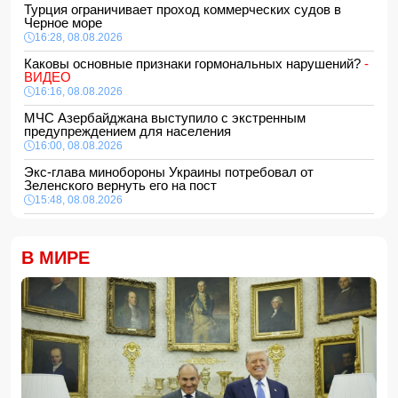
Турция ограничивает проход коммерческих судов в
Черное море
16:28, 08.08.2026
Каковы основные признаки гормональных нарушений?
-
ВИДЕО
16:16, 08.08.2026
МЧС Азербайджана выступило с экстренным
предупреждением для населения
16:00, 08.08.2026
Экс-глава минобороны Украины потребовал от
Зеленского вернуть его на пост
15:48, 08.08.2026
Умер отец Лионеля Месси
15:28, 08.08.2026
В МИРЕ
Хикмет Гаджиев: Ильхам Алиев одержал победу и в
войне, и в мире
- ВИДЕО
15:08, 08.08.2026
Пентагон рассекретил информацию о падении НЛО с
человеком внутри
15:00, 08.08.2026
Белый, черный или яркий: психолог объяснила, как цвет
автомобиля связан с характером владельца