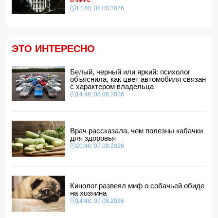
12:48, 08.08.2026
12:40, 08.08.2026
СМИ: США ищут на Кубе фигуру для повторения
"венесуэльского сценария"
12:40, 08.08.2026
В Сахалинской области произошло землетрясение
ЭТО ИНТЕРЕСНО
магнитудой 5.3
12:34, 08.08.2026
Белый, черный или яркий: психолог
Новая Зеландия ввела 35-й пакет санкций против
объяснила, как цвет автомобиля связан
России
с характером владельца
12:28, 08.08.2026
14:48, 08.08.2026
Защитник "Барселоны" Рональд Араухо переходит в
"Ливерпуль"
12:12, 08.08.2026
Врач рассказала, чем полезны кабачки
В мире зафиксирован рекордный рост цен на продукты
для здоровья
12:00, 08.08.2026
20:48, 07.08.2026
В Гобустанском районе Hyundai врезался в фонарный
столб: есть погибший
11:48, 08.08.2026
Кинолог развеял миф о собачьей обиде
на хозяина
14:48, 07.08.2026