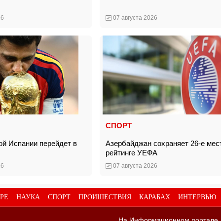
26
07 августа 2026
СПОРТ
ой Испании перейдет в
Азербайджан сохраняет 26-е мес
»
рейтинге УЕФА
26
07 августа 2026
РЕ
НАУКА
СПОРТ
ПРОИШЕСТВИЯ
КАРАБАХ
ИНТЕРВЬЮ
На Информационном портале