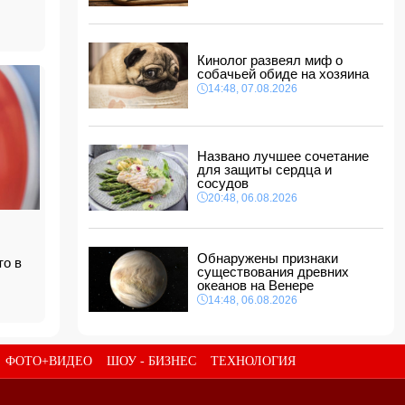
14:14, 07.08.2026
Сына Абеля Магеррамова отозвали от
должности посла
Кинолог развеял миф о
14:10, 07.08.2026
собачьей обиде на хозяина
Моуринью в шоке после отказа Родри от
14:48, 07.08.2026
перехода в "Реал"
14:04, 07.08.2026
Ильхам Алиев подписал распоряжения в
Названо лучшее сочетание
связи с двумя дипломатами
для защиты сердца и
14:00, 07.08.2026
сосудов
Прогноз погоды в Азербайджане на 8 августа
20:48, 06.08.2026
12:48, 07.08.2026
В Азербайджане ищут сотрудников с
Обнаружены признаки
то в
зарплатой до 10 000 манатов
существования древних
12:40, 07.08.2026
океанов на Венере
14:48, 06.08.2026
ФОТО+ВИДЕО
ШОУ - БИЗНЕС
ТЕХНОЛОГИЯ