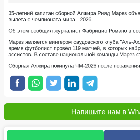
35-летний капитан сборной Алжира Рияд Марез объ
вылета с чемпионата мира - 2026.
Oб этом сообщил журналист Фабрицио Романо в соц
Марез является вингером саудовского клуба "Аль-Ахл
время футболист провёл 119 матчей, в которых набр
ассистов. В составе национальной команды Марез с
Сборная Алжира покинула ЧМ-2026 после поражения 
Напишите нам в Wha