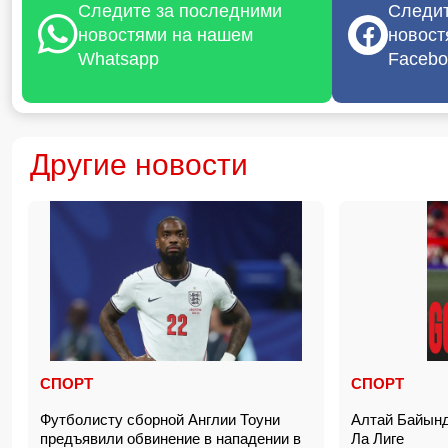
Следите за последними
Следит
новостями на нашем
новост
Whatsapp
Facebo
Другие новости
СПОРТ
СПОРТ
Футболисту сборной Англии Тоуни
Алтай Байынд
предъявили обвинение в нападении в
Ла Лиге