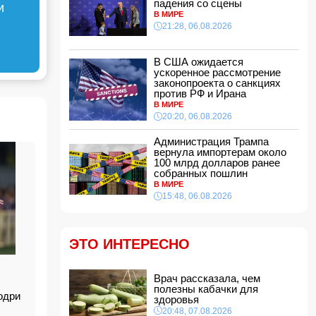
падения со сцены
и
эстетической операции, проведенной
В МИРЕ
Сеймуром Мамедовым
21:28, 06.08.2026
15:28, 07.08.2026
Алтай Байындыр продолжит карьеру в Ла
Лиге
В США ожидается
ускоренное рассмотрение
15:08, 07.08.2026
законопроекта о санкциях
ВС РФ взяли под контроль Анискино в
против РФ и Ирана
Харьковской области
В МИРЕ
15:00, 07.08.2026
20:20, 06.08.2026
Кинолог развеял миф о собачьей обиде на
Администрация Трампа
хозяина
вернула импортерам около
14:48, 07.08.2026
100 млрд долларов ранее
собранных пошлин
По делу Arzum 9999 назначена повторная
В МИРЕ
комплексная экспертиза
15:48, 06.08.2026
14:40, 07.08.2026
ЕС ввел новые санкции против России
14:34, 07.08.2026
ЭТО ИНТЕРЕСНО
Ужасающие подробности убийства мужа и
жены в Тертерском районе
Врач рассказала, чем
14:28, 07.08.2026
полезны кабачки для
одри
На Самира Шарифова возложены новые
здоровья
полномочия
20:48, 07.08.2026