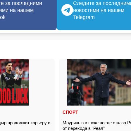
е за последними
Следите за последним
ями на нашем
новостями на нашем
ok
Telegram
СПОРТ
ыр продолжит карьеру в
Моуринью в шоке после отказа Р
от перехода в "Реал"