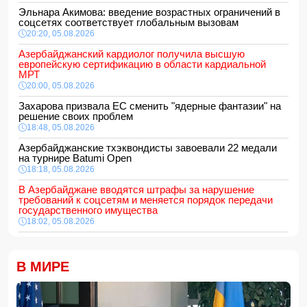
Эльнара Акимова: введение возрастных ограничений в
соцсетях соответствует глобальным вызовам
20:20, 05.08.2026
Азербайджанский кардиолог получила высшую
европейскую сертификацию в области кардиальной
МРТ
20:00, 05.08.2026
Захарова призвала ЕС сменить "ядерные фантазии" на
решение своих проблем
18:48, 05.08.2026
Азербайджанские тхэквондисты завоевали 22 медали
на турнире Batumi Open
18:18, 05.08.2026
В Азербайджане вводятся штрафы за нарушение
требований к соцсетям и меняется порядок передачи
государственного имущества
18:02, 05.08.2026
687 американских военных получили ранения в ходе
конфликта с Ираном
18:00, 05.08.2026
В МИРЕ
Арестован муж известной ведущей Нигяр Фархад
16:48, 05.08.2026