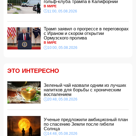
гольф-клуба Трампа в Калифорнии
МИД России обвинил Киев в попытках усилить
В МИРЕ
эскалацию конфликта
11:00, 05.08.2026
14:40, 05.08.2026
В Индии более 10 человек погибли из-за ударов молний
Трамп заявил о прогрессе в переговорах
с Ираном и скором открытии
14:34, 05.08.2026
Ормузского пролива
В МИРЕ
Судья Верховного суда Азербайджана вышел на
пенсию
10:00, 05.08.2026
14:28, 05.08.2026
FT: Трамп отказал Зеленскому в поставках ракет к
комплексам Patriot
ЭТО ИНТЕРЕСНО
14:14, 05.08.2026
ЕС получил пятый транш доходов от замороженных
активов РФ и обещал передать их Киеву
Зеленый чай назвали одним из лучших
напитков для борьбы с хроническим
14:10, 05.08.2026
воспалением
В Баку на рабочем месте скоропостижно скончался
20:48, 05.08.2026
мужчина
14:04, 05.08.2026
Депутат Милли Меджлиса посетил семью шехида
-
Ученые предложили амбициозный план
ФОТО
по спасению Земли после гибели
14:00, 05.08.2026
Солнца
14:48, 05.08.2026