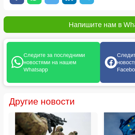
Напишите нам в Wha
Следите за последними
Следит
новостями на нашем
новост
Whatsapp
Facebo
Другие новости