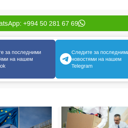
tsApp: +994 50 281 67 69
е за последними
Следите за последним
ями на нашем
новостями на нашем
ok
Telegram