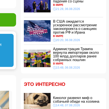
падения со сцены
В МИРЕ
Звезда сборной Испании перейдет в
21:28, 06.08.2026
«Барселону»
11:30, 07.08.2026
В США ожидается
ВС РФ поразили три судна с грузами для
ускоренное рассмотрение
ВСУ в Черном море
законопроекта о санкциях
11:28, 07.08.2026
против РФ и Ирана
Во Флориде мужчина поймал 96 питонов и
В МИРЕ
выиграл 10 тысяч долларов
20:20, 06.08.2026
и
11:24, 07.08.2026
Администрация Трампа
Том Холланд и Зендея тайно поженились
вернула импортерам около
11:22, 07.08.2026
100 млрд долларов ранее
собранных пошлин
Трагедия в Тертере: пожилые супруги стали
В МИРЕ
жертвами поджога
15:48, 06.08.2026
11:20, 07.08.2026
Владельцев квартир предупредили о
проверке систем отопления
ЭТО ИНТЕРЕСНО
11:16, 07.08.2026
В Бейлаганском районе продолжаются поиски
утонувшего в канале молодого мужчины
Кинолог развеял миф о
11:08, 07.08.2026
собачьей обиде на хозяина
14:48, 07.08.2026
Трамп подписал указ о запрете "родильного