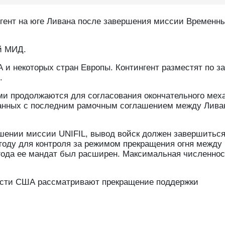
нгент на юге Ливана после завершения миссии Временн
й МИД.
 и некоторых стран Европы. Контингент разместят по з
.
ами продолжаются для согласования окончательного мех
занных с последним рамочным соглашением между Лива
шении миссии UNIFIL, вывод войск должен завершиться
 году для контроля за режимом прекращения огня между
года ее мандат был расширен. Максимальная численнос
асти США рассматривают прекращение поддержки