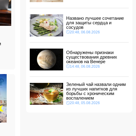
туризма" в США
11:00, 07.08.2026
Euractiv: Исландия попросила Брюссель не
Названо лучшее сочетание
вмешиваться в референдум по вопросу
для защиты сердца и
членства в ЕС
сосудов
10:48, 07.08.2026
20:48, 06.08.2026
Азербайджан сохраняет 26-е место в
и
рейтинге УЕФА
10:28, 07.08.2026
Обнаружены признаки
существования древних
Россия направит в Армению транзитный груз
океанов на Венере
через территорию Азербайджана
14:48, 06.08.2026
10:10, 07.08.2026
Зеленый чай назвали одним
из лучших напитков для
борьбы с хроническим
воспалением
20:48, 05.08.2026