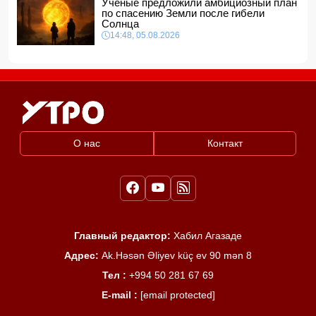
Ученые предложили амбициозный план
по спасению Земли после гибели
Солнца
14:48, 05.08.2026
О нас
Контакт
Главный редактор:
Хабил Агазаде
Адрес:
Ak.Həsən Əliyev küç ev 90 mən 8
Тел :
+994 50 281 67 69
E-mail :
[email protected]