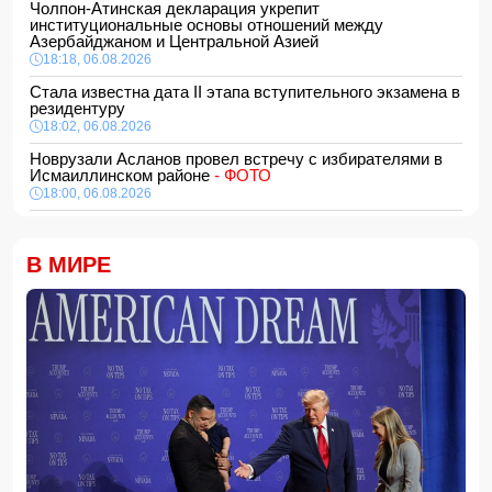
Чолпон-Атинская декларация укрепит
институциональные основы отношений между
Азербайджаном и Центральной Азией
18:18, 06.08.2026
Стала известна дата II этапа вступительного экзамена в
резидентуру
18:02, 06.08.2026
Новрузали Асланов провел встречу с избирателями в
Исмаиллинском районе
- ФОТО
18:00, 06.08.2026
«Новые технологии формируют новые профессии на
рынке труда» — эксперт
В МИРЕ
16:48, 06.08.2026
Джейхун Байрамов и Андрей Сибига проводят встречу в
Киеве
16:28, 06.08.2026
Гави покрасил волосы в розовый цвет в честь победы
Испании на ЧМ-2026
16:16, 06.08.2026
США сняли санкции с авиакомпании, обвинявшейся в
перевозке оружия для КСИР
16:00, 06.08.2026