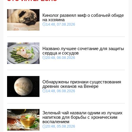
12:28, 07.08.2026
В Нахчыванской АР сотрудники МЧС спасли тонувшего
человека
Кинолог развеял миф о собачьей обиде
12:12, 07.08.2026
на хозяина
14:48, 07.08.2026
Макгрегор заявил о начале подготовки к возвращению в
октагон
12:00, 07.08.2026
Опасный вирус приближается к границе Турции
Названо лучшее сочетание для защиты
11:48, 07.08.2026
сердца и сосудов
20:48, 06.08.2026
Обнаружены признаки существования
древних океанов на Венере
14:48, 06.08.2026
Зеленый чай назвали одним из лучших
напитков для борьбы с хроническим
воспалением
20:48, 05.08.2026