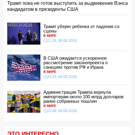
Трамп пока не готов выступить за выдвижение Вэнса
На Самира Шарифова возложены новые полномочия
кандидатом в президенты США
14:14, 07.08.2026
Сына Абеля Магеррамова отозвали от должности посла
Трамп уберег ребенка от падения со
14:10, 07.08.2026
сцены
В МИРЕ
Моуринью в шоке после отказа Родри от перехода в
21:28, 06.08.2026
"Реал"
14:04, 07.08.2026
Ильхам Алиев подписал распоряжения в связи с двумя
В США ожидается ускоренное
дипломатами
рассмотрение законопроекта о
14:00, 07.08.2026
санкциях против РФ и Ирана
В МИРЕ
Прогноз погоды в Азербайджане на 8 августа
20:20, 06.08.2026
12:48, 07.08.2026
В Азербайджане ищут сотрудников с зарплатой до 10
Администрация Трампа вернула
000 манатов
импортерам около 100 млрд долларов
12:40, 07.08.2026
ранее собранных пошлин
В МИРЕ
Уровень безработицы во Франции вырос до рекордного
15:48, 06.08.2026
с 2020 года показателя
12:34, 07.08.2026
Житель Гёйчая напал с ножом на предпринимательницу
в кафе
ЭТО ИНТЕРЕСНО