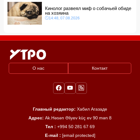
Кинолог развеял миф о собачьей обиде
на хозяина
14:48, 07.08.2026
О нас
Контакт
Главный редактор:
Хабил Агазаде
Адрес:
Ak.Həsən Əliyev küç ev 90 mən 8
Тел :
+994 50 281 67 69
E-mail :
[email protected]