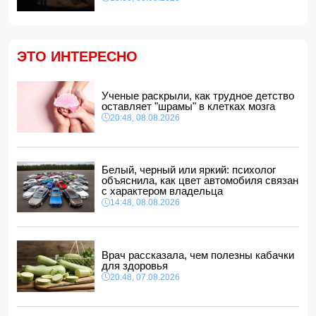
Найдено тело утонувшего в море 16-летнего юноши
14:14, 08.08.2026
ФИФА выступила с заявлением на фоне скандальных
ЭТО ИНТЕРЕСНО
обвинений в адрес Инфантино
14:10, 08.08.2026
ВС РФ взяли под контроль Ивановку в Харьковской
Ученые раскрыли, как трудное детство
области
оставляет "шрамы" в клетках мозга
14:04, 08.08.2026
20:48, 08.08.2026
Прогноз погоды в Азербайджане на 9 августа
14:00, 08.08.2026
Никол Пашинян позвонил Ильхаму Алиеву
Белый, черный или яркий: психолог
12:48, 08.08.2026
объяснила, как цвет автомобиля связан
с характером владельца
СМИ: США ищут на Кубе фигуру для повторения
14:48, 08.08.2026
"венесуэльского сценария"
12:40, 08.08.2026
Врач рассказала, чем полезны кабачки
для здоровья
20:48, 07.08.2026