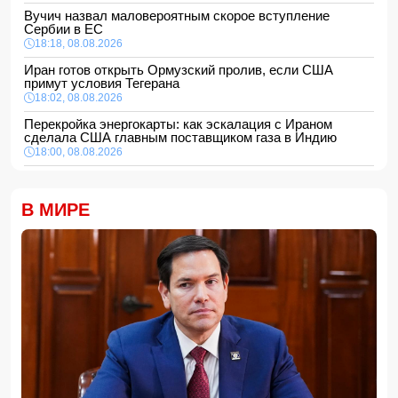
Вучич назвал маловероятным скорое вступление
Сербии в ЕС
18:18, 08.08.2026
Иран готов открыть Ормузский пролив, если США
примут условия Тегерана
18:02, 08.08.2026
Перекройка энергокарты: как эскалация с Ираном
сделала США главным поставщиком газа в Индию
18:00, 08.08.2026
Сенат утвердил Тодда Бланша на пост генпрокурора
США
В МИРЕ
16:48, 08.08.2026
Турция ограничивает проход коммерческих судов в
Черное море
16:28, 08.08.2026
Каковы основные признаки гормональных нарушений?
-
ВИДЕО
16:16, 08.08.2026
МЧС Азербайджана выступило с экстренным
предупреждением для населения
16:00, 08.08.2026
Экс-глава минобороны Украины потребовал от