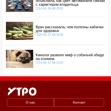
объяснила, как цвет автомобиля связан
с характером владельца
СМИ: США ищут на Кубе фигуру для повторения
14:48, 08.08.2026
"венесуэльского сценария"
12:40, 08.08.2026
Врач рассказала, чем полезны кабачки
для здоровья
20:48, 07.08.2026
Кинолог развеял миф о собачьей обиде
на хозяина
14:48, 07.08.2026
О нас
Контакт