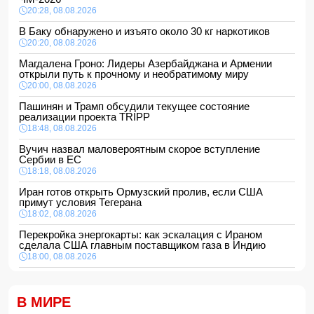
20:28, 08.08.2026
В Баку обнаружено и изъято около 30 кг наркотиков
20:20, 08.08.2026
Магдалена Гроно: Лидеры Азербайджана и Армении
открыли путь к прочному и необратимому миру
20:00, 08.08.2026
Пашинян и Трамп обсудили текущее состояние
реализации проекта TRIPP
18:48, 08.08.2026
Вучич назвал маловероятным скорое вступление
Сербии в ЕС
18:18, 08.08.2026
Иран готов открыть Ормузский пролив, если США
примут условия Тегерана
18:02, 08.08.2026
Перекройка энергокарты: как эскалация с Ираном
сделала США главным поставщиком газа в Индию
18:00, 08.08.2026
Сенат утвердил Тодда Бланша на пост генпрокурора
США
В МИРЕ
16:48, 08.08.2026