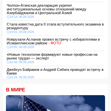
Чолпон-Атинская декларация укрепит
институциональные основы отношений между
Азербайджаном и Центральной Азией
18:18, 06.08.2026
Стала известна дата II этапа вступительного экзамена в
резидентуру
18:02, 06.08.2026
Новрузали Асланов провел встречу с избирателями в
Исмаиллинском районе
- ФОТО
18:00, 06.08.2026
«Новые технологии формируют новые профессии на
рынке труда» — эксперт
16:48, 06.08.2026
Джейхун Байрамов и Андрей Сибига проводят встречу в
Киеве
16:28, 06.08.2026
Гави покрасил волосы в розовый цвет в честь победы
Испании на ЧМ-2026
В МИРЕ
16:16, 06.08.2026
США сняли санкции с авиакомпании, обвинявшейся в
перевозке оружия для КСИР
16:00, 06.08.2026