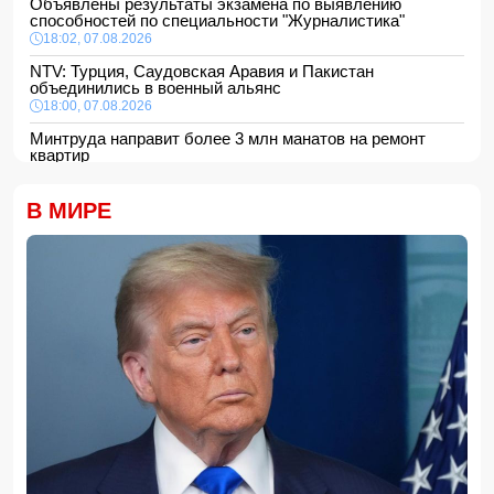
Объявлены результаты экзамена по выявлению
способностей по специальности "Журналистика"
18:02, 07.08.2026
NTV: Турция, Саудовская Аравия и Пакистан
объединились в военный альянс
18:00, 07.08.2026
Минтруда направит более 3 млн манатов на ремонт
квартир
16:48, 07.08.2026
Сформирована структура Совета по медиа и вещанию
В МИРЕ
16:28, 07.08.2026
Пожар в историческом здании в Баку потушен
16:16, 07.08.2026
В Испании ликвидировали перевозившую мигрантов
группировку
16:00, 07.08.2026
Сообщается об ухудшении состояния здоровья
Моджтабы Хаменеи
15:48, 07.08.2026
Еще одна женщина скончалась после эстетической
операции, проведенной Сеймуром Мамедовым
15:28, 07.08.2026