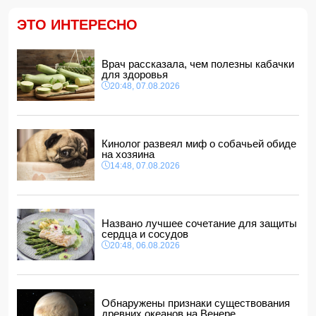
"Реал"
14:04, 07.08.2026
ЭТО ИНТЕРЕСНО
Ильхам Алиев подписал распоряжения в связи с двумя
дипломатами
14:00, 07.08.2026
Врач рассказала, чем полезны кабачки
для здоровья
Прогноз погоды в Азербайджане на 8 августа
20:48, 07.08.2026
12:48, 07.08.2026
В Азербайджане ищут сотрудников с зарплатой до 10
000 манатов
12:40, 07.08.2026
Кинолог развеял миф о собачьей обиде
на хозяина
14:48, 07.08.2026
Названо лучшее сочетание для защиты
сердца и сосудов
20:48, 06.08.2026
Обнаружены признаки существования
древних океанов на Венере