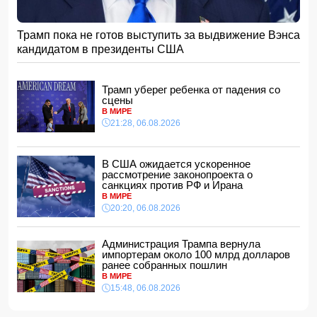
Алтай Байындыр продолжит карьеру в Ла Лиге
15:08, 07.08.2026
Трамп пока не готов выступить за выдвижение Вэнса
ВС РФ взяли под контроль Анискино в Харьковской
кандидатом в президенты США
области
15:00, 07.08.2026
Кинолог развеял миф о собачьей обиде на хозяина
Трамп уберег ребенка от падения со
14:48, 07.08.2026
сцены
В МИРЕ
По делу Arzum 9999 назначена повторная комплексная
21:28, 06.08.2026
экспертиза
14:40, 07.08.2026
ЕС ввел новые санкции против России
В США ожидается ускоренное
14:34, 07.08.2026
рассмотрение законопроекта о
санкциях против РФ и Ирана
Ужасающие подробности убийства мужа и жены в
В МИРЕ
Тертерском районе
20:20, 06.08.2026
14:28, 07.08.2026
На Самира Шарифова возложены новые полномочия
Администрация Трампа вернула
14:14, 07.08.2026
импортерам около 100 млрд долларов
ранее собранных пошлин
Сына Абеля Магеррамова отозвали от должности посла
В МИРЕ
15:48, 06.08.2026
14:10, 07.08.2026
Моуринью в шоке после отказа Родри от перехода в