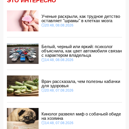
ЭТО ИНТЕРЕСНО
обвинений в адрес Инфантино
14:10, 08.08.2026
ВС РФ взяли под контроль Ивановку в Харьковской
Ученые раскрыли, как трудное детство
области
оставляет "шрамы" в клетках мозга
14:04, 08.08.2026
20:48, 08.08.2026
Прогноз погоды в Азербайджане на 9 августа
14:00, 08.08.2026
Никол Пашинян позвонил Ильхаму Алиеву
Белый, черный или яркий: психолог
12:48, 08.08.2026
объяснила, как цвет автомобиля связан
с характером владельца
СМИ: США ищут на Кубе фигуру для повторения
14:48, 08.08.2026
"венесуэльского сценария"
12:40, 08.08.2026
Врач рассказала, чем полезны кабачки
для здоровья
20:48, 07.08.2026
Кинолог развеял миф о собачьей обиде
на хозяина
14:48, 07.08.2026