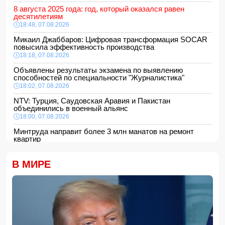
8 августа 2025 года: год, который оказался равен
десятилетиям
18:48, 07.08.2026
Микаил Джаббаров: Цифровая трансформация SOCAR
повысила эффективность производства
18:18, 07.08.2026
Объявлены результаты экзамена по выявлению
способностей по специальности "Журналистика"
18:02, 07.08.2026
NTV: Турция, Саудовская Аравия и Пакистан
объединились в военный альянс
18:00, 07.08.2026
Минтруда направит более 3 млн манатов на ремонт
квартир
16:48, 07.08.2026
Сформирована структура Совета по медиа и вещанию
В МИРЕ
16:28, 07.08.2026
Пожар в историческом здании в Баку потушен
16:16, 07.08.2026
В Испании ликвидировали перевозившую мигрантов
группировку
16:00, 07.08.2026