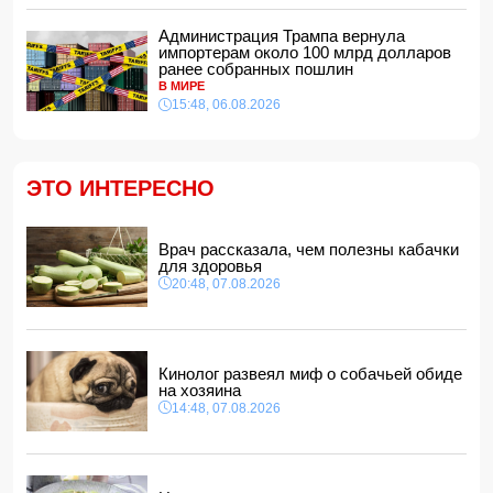
На Самира Шарифова возложены новые полномочия
Администрация Трампа вернула
14:14, 07.08.2026
импортерам около 100 млрд долларов
ранее собранных пошлин
Сына Абеля Магеррамова отозвали от должности посла
В МИРЕ
15:48, 06.08.2026
14:10, 07.08.2026
Моуринью в шоке после отказа Родри от перехода в
"Реал"
14:04, 07.08.2026
ЭТО ИНТЕРЕСНО
Ильхам Алиев подписал распоряжения в связи с двумя
дипломатами
14:00, 07.08.2026
Врач рассказала, чем полезны кабачки
для здоровья
Прогноз погоды в Азербайджане на 8 августа
20:48, 07.08.2026
12:48, 07.08.2026
В Азербайджане ищут сотрудников с зарплатой до 10
000 манатов
12:40, 07.08.2026
Кинолог развеял миф о собачьей обиде
на хозяина
14:48, 07.08.2026