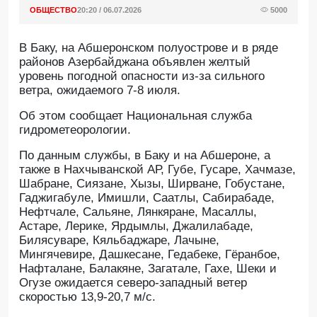
ОБЩЕСТВО
20:20 / 06.07.2026
5000
В Баку, на Абшеронском полуострове и в ряде
районов Азербайджана объявлен желтый
уровень погодной опасности из-за сильного
ветра, ожидаемого 7-8 июля.
Об этом сообщает Национальная служба
гидрометеорологии.
По данным службы, в Баку и на Абшероне, а
также в Нахчыванской АР, Губе, Гусаре, Хачмазе,
Шабране, Сиязане, Хызы, Ширване, Гобустане,
Гаджигабуле, Имишли, Саатлы, Сабирабаде,
Нефтчале, Сальяне, Лянкяране, Масаллы,
Астаре, Лерике, Ярдымлы, Джалилабаде,
Билясуваре, Кяльбаджаре, Лачыне,
Мингячевире, Дашкесане, Гедабеке, Гёранбое,
Нафталане, Балакяне, Загатале, Гахе, Шеки и
Огузе ожидается северо-западный ветер
скоростью 13,9-20,7 м/с.