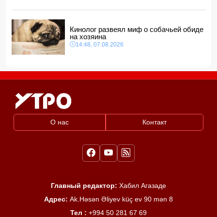
Кинолог развеял миф о собачьей обиде
на хозяина
14:48, 07.08.2026
О нас
Контакт
Главный редактор:
Хабил Агазаде
Адрес:
Ak.Həsən Əliyev küç ev 90 mən 8
Тел :
+994 50 281 67 69