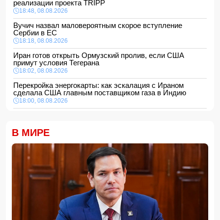
реализации проекта TRIPP
18:48, 08.08.2026
Вучич назвал маловероятным скорое вступление
Сербии в ЕС
18:18, 08.08.2026
Иран готов открыть Ормузский пролив, если США
примут условия Тегерана
18:02, 08.08.2026
Перекройка энергокарты: как эскалация с Ираном
сделала США главным поставщиком газа в Индию
18:00, 08.08.2026
Сенат утвердил Тодда Бланша на пост генпрокурора
США
В МИРЕ
16:48, 08.08.2026
Турция ограничивает проход коммерческих судов в
Черное море
16:28, 08.08.2026
Каковы основные признаки гормональных нарушений?
-
ВИДЕО
16:16, 08.08.2026
МЧС Азербайджана выступило с экстренным
предупреждением для населения