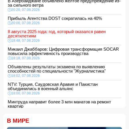
В Азербайджане объявлено желтое предупреждение из-
за сильного ветра
20:20, 07.08.2026
Прибыль Агентства DOST сократилась на 40%
20:00, 07.08.2026
8 августа 2025 года: год, который оказался равен
десятилетиям
18:48, 07.08.2026
Микаил Джаббаров: Цифровая трансформация SOCAR
повысила эффективность производства
18:18, 07.08.2026
Объявлены результаты экзамена по выявлению
способностей по специальности "Журналистика"
18:02, 07.08.2026
NTV: Турция, Саудовская Аравия и Пакистан
объединились в военный альянс
18:00, 07.08.2026
Минтруда направит более 3 млн манатов на ремонт
квартир
16:48, 07.08.2026
Сформирована структура Совета по медиа и вещанию
В МИРЕ
16:28, 07.08.2026