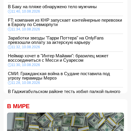
В Баку на пляже обнаружено тело мужчины
11:40, 10.08.2026
FT: компания из КНР запускает контейнерные перевозки
в Европу по Севморпути
11:34, 10.08.2026
Заработки звезды "Гарри Поттера" на OnlyFans
превзошли оплату за актерскую карьеру
11:32, 10.08.2026
Неймар хочет в "Интер Майами": бразилец может
воссоединиться с Месси и Суаресом
11:30, 10.08.2026
СМИ: Гражданская война в Судане поставила под
угрозу пирамиды Мероэ
11:28, 10.08.2026
В Гаджигабульском районе тесть избил палкой пьяного
зятя
11:24, 10.08.2026
В МИРЕ
Анна Седокова показала фигуру в мини-платье с
крыльями и чулках
11:22, 10.08.2026
В Сабирабадском районе 59-летний мужчина погиб от