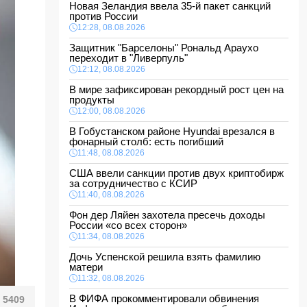
Новая Зеландия ввела 35-й пакет санкций
против России
12:28, 08.08.2026
Защитник "Барселоны" Рональд Араухо
переходит в "Ливерпуль"
12:12, 08.08.2026
В мире зафиксирован рекордный рост цен на
продукты
12:00, 08.08.2026
В Гобустанском районе Hyundai врезался в
фонарный столб: есть погибший
11:48, 08.08.2026
США ввели санкции против двух криптобирж
за сотрудничество с КСИР
11:40, 08.08.2026
Фон дер Ляйен захотела пресечь доходы
России «со всех сторон»
11:34, 08.08.2026
Дочь Успенской решила взять фамилию
матери
11:32, 08.08.2026
В ФИФА прокомментировали обвинения
5409