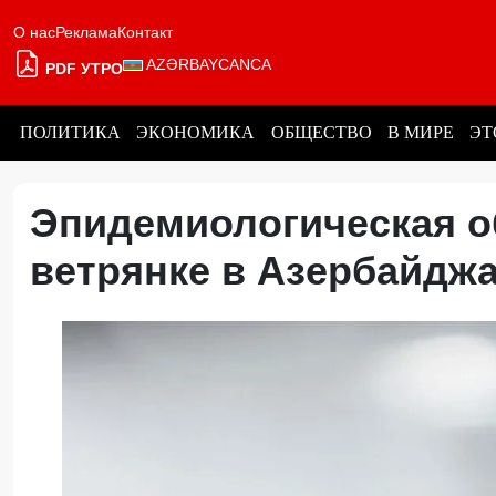
О нас
Реклама
Контакт
AZƏRBAYCANCA
PDF УТРО
ПОЛИТИКА
ЭКОНОМИКА
ОБЩЕСТВО
В МИРЕ
ЭТ
Эпидемиологическая об
ветрянке в Азербайдж