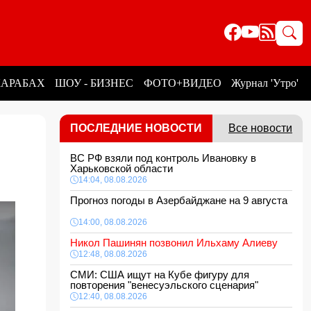
КАРАБАХ
ШОУ - БИЗНЕС
ФОТО+ВИДЕО
Журнал 'Утро'
ПОСЛЕДНИЕ НОВОСТИ
Все новости
ВС РФ взяли под контроль Ивановку в
Харьковской области
14:04, 08.08.2026
Прогноз погоды в Азербайджане на 9 августа
14:00, 08.08.2026
Никол Пашинян позвонил Ильхаму Алиеву
12:48, 08.08.2026
СМИ: США ищут на Кубе фигуру для
повторения "венесуэльского сценария"
12:40, 08.08.2026