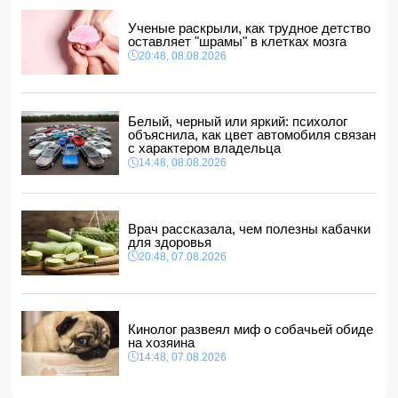
20:48, 08.08.2026
Ученые раскрыли, как трудное детство
Месси получил наибольшее количество угроз во время
оставляет "шрамы" в клетках мозга
ЧМ-2026
20:48, 08.08.2026
20:28, 08.08.2026
В Баку обнаружено и изъято около 30 кг наркотиков
20:20, 08.08.2026
Белый, черный или яркий: психолог
Магдалена Гроно: Лидеры Азербайджана и Армении
объяснила, как цвет автомобиля связан
открыли путь к прочному и необратимому миру
с характером владельца
20:00, 08.08.2026
14:48, 08.08.2026
Пашинян и Трамп обсудили текущее состояние
реализации проекта TRIPP
18:48, 08.08.2026
Врач рассказала, чем полезны кабачки
для здоровья
20:48, 07.08.2026
Кинолог развеял миф о собачьей обиде
на хозяина
14:48, 07.08.2026