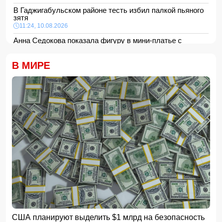
В Гаджигабульском районе тесть избил палкой пьяного
зятя
11:24, 10.08.2026
Анна Седокова показала фигуру в мини-платье с
крыльями и чулках
11:22, 10.08.2026
В МИРЕ
В Сабирабадском районе 59-летний мужчина погиб от
удара электрическим током
11:20, 10.08.2026
12 человек погибли и 8 пропали в результате оползней и
наводнений на Филиппинах
- ФОТО/ВИДЕО
11:16, 10.08.2026
Ильхам Алиев поблагодарил Масуда Пезешкиана
-
ФОТО
11:08, 10.08.2026
Asia Times: Украине грозит крах из-за дефицита
вооружения у США
11:00, 10.08.2026
Искусственный интеллект: разрушение, созидание и
создатель
10:48, 10.08.2026
США планируют выделить $1 млрд на безопасность
Месси подаст в суд на аргентинские СМИ из-за