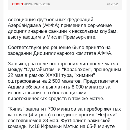
СПОРТ
20:28 / 26.05.2026
7652
Ассоциация футбольных федераций
Азербайджана (АФФА) применила серьёзные
дисциплинарные санкции к нескольким клубам,
выступающим в Мисли Премьер-лиге.
Cоответствующее решение было принято на
заседании Дисциплинарного комитета АФФА.
За выход на поле посторонних лиц после матча
между "Сумгайытом" и "Карабахом", прошедшим
22 мая в рамках XXXIII тура, "химики"
оштрафованы на 2 500 манатов. Представителя
Агдама обязали выплатить 8 000 манатов за
использование его болельщиками
пиротехнических средств в том же матче.
"Кяпаз" заплатит 700 манатов за перебор жёлтых
карточек (4 игрока) в поединке против "Нефтчи",
состоявшемся 23 мая. Футболист бакинской
команды №18 Ифеаньи Мэтью на 65-й минуте