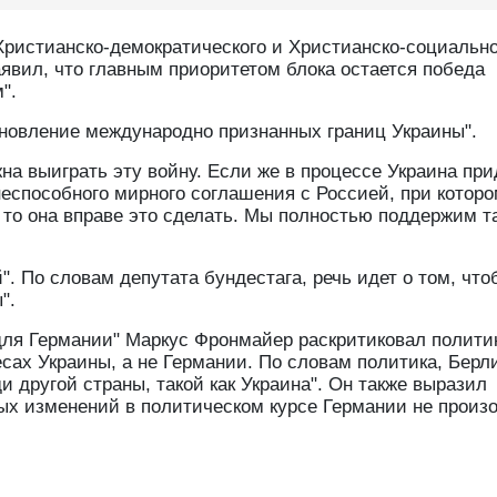
ристианско-демократического и Христианско-социально
явил, что главным приоритетом блока остается победа
".
ановление международно признанных границ Украины".
на выиграть эту войну. Если же в процессе Украина при
неспособного мирного соглашения с Россией, при котор
, то она вправе это сделать. Мы полностью поддержим т
". По словам депутата бундестага, речь идет о том, что
".
 для Германии" Маркус Фронмайер раскритиковал полити
есах Украины, а не Германии. По словам политика, Берл
и другой страны, такой как Украина". Он также выразил
ых изменений в политическом курсе Германии не произо