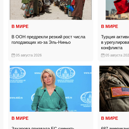
В МИРЕ
В МИРЕ
В ООН предрекли резкий рост числа
Турция актив
голодающих из-за Эль-Ниньо
в урегулиров
конфликта
05 августа 2026
05 августа 20
В МИРЕ
В МИРЕ
Захарова призвала ЕС сменить
687 американ