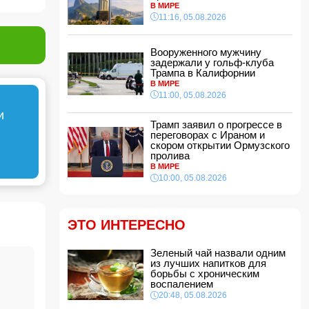
В МИРЕ
15:48, 05.08.2026
11:16, 05.08.2026
УЕФА ввел новые правила по желтым
карточкам в еврокубках
15:28, 05.08.2026
Вооруженного мужчину
задержали у гольф-клуба
ВС РФ взяли под контроль два населенных
Трампа в Калифорнии
пункта
В МИРЕ
15:08, 05.08.2026
11:00, 05.08.2026
Тахир Будагов посетил Азербайджанское
и
общество Красного Полумесяца
Трамп заявил о прогрессе в
15:00, 05.08.2026
переговорах с Ираном и
скором открытии Ормузского
Ученые предложили амбициозный план по
пролива
спасению Земли после гибели Солнца
В МИРЕ
14:48, 05.08.2026
10:00, 05.08.2026
МИД России обвинил Киев в попытках
усилить эскалацию конфликта
14:40, 05.08.2026
ЭТО ИНТЕРЕСНО
В Индии более 10 человек погибли из-за
ударов молний
Зеленый чай назвали одним
14:34, 05.08.2026
из лучших напитков для
борьбы с хроническим
Судья Верховного суда Азербайджана
воспалением
вышел на пенсию
20:48, 05.08.2026
14:28, 05.08.2026