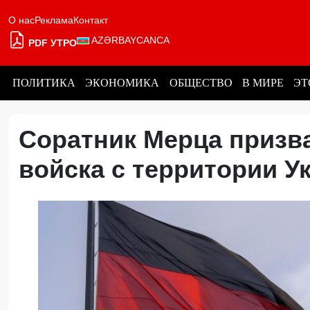
О нас
Реклама
Контакт
AZƏRBAYCANCA
PDF УТРО
ПОЛИТИКА
ЭКОНОМИКА
ОБЩЕСТВО
В МИРЕ
ЭТ
Соратник Мерца призв
войска с территории У