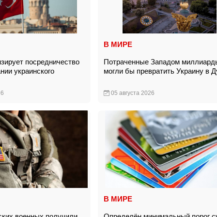
В МИРЕ
изирует посредничество
Потраченные Западом миллиард
ании украинского
могли бы превратить Украину в 
26
05 августа 2026
В МИРЕ
ских военных получили
Определён минимальный порог 