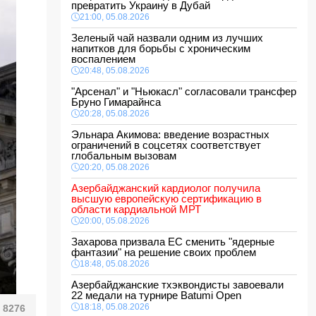
превратить Украину в Дубай
21:00, 05.08.2026
Зеленый чай назвали одним из лучших
напитков для борьбы с хроническим
воспалением
20:48, 05.08.2026
"Арсенал" и "Ньюкасл" согласовали трансфер
Бруно Гимарайнса
20:28, 05.08.2026
Эльнара Акимова: введение возрастных
ограничений в соцсетях соответствует
глобальным вызовам
20:20, 05.08.2026
Азербайджанский кардиолог получила
высшую европейскую сертификацию в
области кардиальной МРТ
20:00, 05.08.2026
Захарова призвала ЕС сменить "ядерные
фантазии" на решение своих проблем
18:48, 05.08.2026
Азербайджанские тхэквондисты завоевали
22 медали на турнире Batumi Open
18:18, 05.08.2026
8276