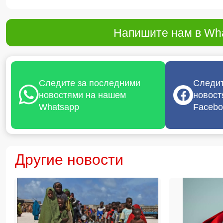
Напишите нам в Wha
Следите за последними
Следит
новостями на нашем
новост
Whatsapp
Facebo
Другие новости