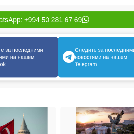
tsApp: +994 50 281 67 69
е за последними
Следите за последним
ями на нашем
новостями на нашем
ok
Telegram