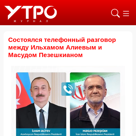
Состоялся телефонный разговор
между Ильхамом Алиевым и
Масудом Пезешкианом