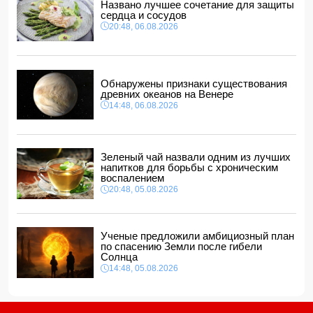
Названо лучшее сочетание для защиты
14:10, 06.08.2026
сердца и сосудов
Стали известны детали контракта Наримана Ахундзаде
20:48, 06.08.2026
с "Эрзурумспором"
14:04, 06.08.2026
Ильхам Алиев отозвал двух постоянных
представителей, одного назначил на новую должность
Обнаружены признаки существования
14:00, 06.08.2026
древних океанов на Венере
14:48, 06.08.2026
Прогноз погоды в Азербайджане на 7 августа
12:48, 06.08.2026
Глава МИД Украины выразил соболезнования в связи с
гибелью граждан Азербайджана в Азовском и Чёрном
Зеленый чай назвали одним из лучших
морях
напитков для борьбы с хроническим
12:40, 06.08.2026
воспалением
20:48, 05.08.2026
Ученые предложили амбициозный план
по спасению Земли после гибели
Солнца
14:48, 05.08.2026