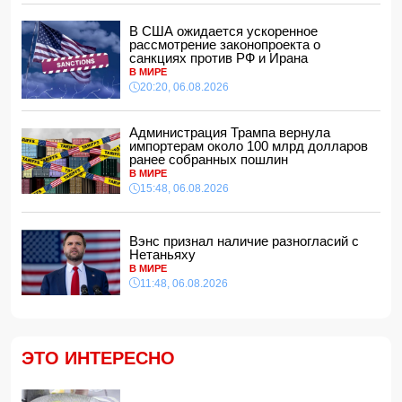
За месяц пограничники задержали 330 разыскиваемых
лиц
В США ожидается ускоренное
15:08, 06.08.2026
рассмотрение законопроекта о
санкциях против РФ и Ирана
Конфликт из-за бабушки: в Шамахинском районе пастух
В МИРЕ
избил жену
20:20, 06.08.2026
15:00, 06.08.2026
Обнаружены признаки существования древних океанов
на Венере
Администрация Трампа вернула
импортерам около 100 млрд долларов
14:48, 06.08.2026
ранее собранных пошлин
В Баку 40-летний мужчина погиб, упав с балкона
В МИРЕ
14:40, 06.08.2026
15:48, 06.08.2026
Джейхун Байрамов: В случае необходимости мы будем
рады поставлять газ и дружественной Украине
Вэнс признал наличие разногласий с
14:34, 06.08.2026
Нетаньяху
За семь месяцев гражданам возвращено более 191 млн
В МИРЕ
манатов
11:48, 06.08.2026
14:28, 06.08.2026
Конфискованную квартиру Салима Муслимова продали
с 50% скидкой
14:14, 06.08.2026
ЭТО ИНТЕРЕСНО
Ильхам Алиев наградил Бахтияра Асланбейли орденом
"Шохрат"