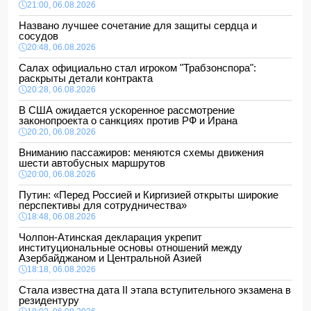
21:00, 06.08.2026
Названо лучшее сочетание для защиты сердца и
сосудов
20:48, 06.08.2026
Салах официально стал игроком "Трабзонспора":
раскрыты детали контракта
20:28, 06.08.2026
В США ожидается ускоренное рассмотрение
законопроекта о санкциях против РФ и Ирана
20:20, 06.08.2026
Вниманию пассажиров: меняются схемы движения
шести автобусных маршрутов
20:00, 06.08.2026
Путин: «Перед Россией и Киргизией открыты широкие
перспективы для сотрудничества»
18:48, 06.08.2026
Чолпон-Атинская декларация укрепит
институциональные основы отношений между
Азербайджаном и Центральной Азией
18:18, 06.08.2026
Стала известна дата II этапа вступительного экзамена в
резидентуру