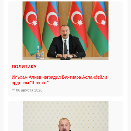
ПОЛИТИКА
Ильхам Алиев наградил Бахтияра Асланбейли
орденом "Шохрат"
06 августа 2026