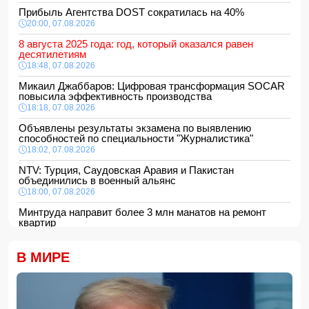
Прибыль Агентства DOST сократилась на 40%
20:00, 07.08.2026
8 августа 2025 года: год, который оказался равен
десятилетиям
18:48, 07.08.2026
Микаил Джаббаров: Цифровая трансформация SOCAR
повысила эффективность производства
18:18, 07.08.2026
Объявлены результаты экзамена по выявлению
способностей по специальности "Журналистика"
18:02, 07.08.2026
NTV: Турция, Саудовская Аравия и Пакистан
объединились в военный альянс
18:00, 07.08.2026
Минтруда направит более 3 млн манатов на ремонт
квартир
16:48, 07.08.2026
Сформирована структура Совета по медиа и вещанию
В МИРЕ
16:28, 07.08.2026
Пожар в историческом здании в Баку потушен
16:16, 07.08.2026