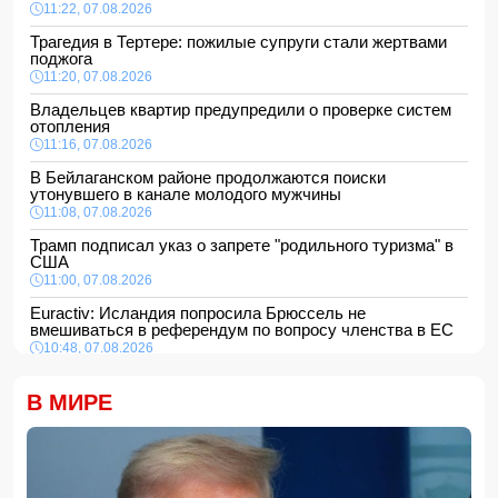
11:22, 07.08.2026
Трагедия в Тертере: пожилые супруги стали жертвами
поджога
11:20, 07.08.2026
Владельцев квартир предупредили о проверке систем
отопления
11:16, 07.08.2026
В Бейлаганском районе продолжаются поиски
утонувшего в канале молодого мужчины
11:08, 07.08.2026
Трамп подписал указ о запрете "родильного туризма" в
США
11:00, 07.08.2026
Euractiv: Исландия попросила Брюссель не
вмешиваться в референдум по вопросу членства в ЕС
10:48, 07.08.2026
Азербайджан сохраняет 26-е место в рейтинге УЕФА
В МИРЕ
10:28, 07.08.2026
Россия направит в Армению транзитный груз через
территорию Азербайджана
10:10, 07.08.2026