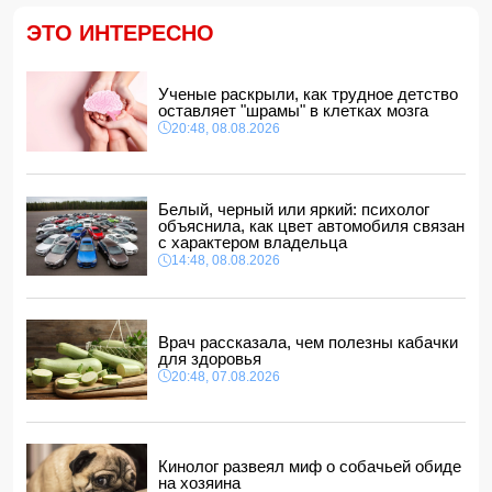
ФИФА выступила с заявлением на фоне скандальных
ЭТО ИНТЕРЕСНО
обвинений в адрес Инфантино
14:10, 08.08.2026
ВС РФ взяли под контроль Ивановку в Харьковской
Ученые раскрыли, как трудное детство
области
оставляет "шрамы" в клетках мозга
14:04, 08.08.2026
20:48, 08.08.2026
Прогноз погоды в Азербайджане на 9 августа
14:00, 08.08.2026
Никол Пашинян позвонил Ильхаму Алиеву
Белый, черный или яркий: психолог
12:48, 08.08.2026
объяснила, как цвет автомобиля связан
с характером владельца
СМИ: США ищут на Кубе фигуру для повторения
14:48, 08.08.2026
"венесуэльского сценария"
12:40, 08.08.2026
Врач рассказала, чем полезны кабачки
для здоровья
20:48, 07.08.2026
Кинолог развеял миф о собачьей обиде
на хозяина