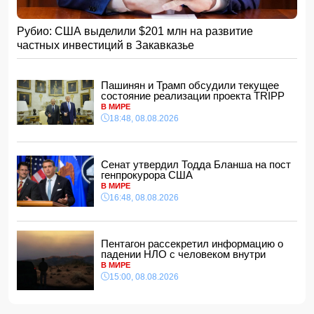
Умер отец Лионеля Месси
15:28, 08.08.2026
Рубио: США выделили $201 млн на развитие
Хикмет Гаджиев: Ильхам Алиев одержал победу и в
частных инвестиций в Закавказье
войне, и в мире
- ВИДЕО
15:08, 08.08.2026
Пентагон рассекретил информацию о падении НЛО с
Пашинян и Трамп обсудили текущее
человеком внутри
состояние реализации проекта TRIPP
15:00, 08.08.2026
В МИРЕ
18:48, 08.08.2026
Белый, черный или яркий: психолог объяснила, как цвет
автомобиля связан с характером владельца
14:48, 08.08.2026
Сенат утвердил Тодда Бланша на пост
Зеленский встретился с Вучичем
генпрокурора США
14:40, 08.08.2026
В МИРЕ
В Азербайджане ожидается жара до 41 градуса —
16:48, 08.08.2026
объявлено предупреждение
14:34, 08.08.2026
В Агдашском районе расследуется конфликт, связанный
Пентагон рассекретил информацию о
с церемонией помолвки с участием
падении НЛО с человеком внутри
несовершеннолетней
В МИРЕ
14:28, 08.08.2026
15:00, 08.08.2026
Найдено тело утонувшего в море 16-летнего юноши
14:14, 08.08.2026