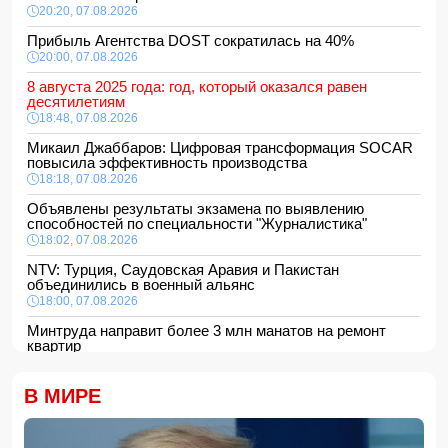
20:20, 07.08.2026
Прибыль Агентства DOST сократилась на 40%
20:00, 07.08.2026
8 августа 2025 года: год, который оказался равен
десятилетиям
18:48, 07.08.2026
Микаил Джаббаров: Цифровая трансформация SOCAR
повысила эффективность производства
18:18, 07.08.2026
Объявлены результаты экзамена по выявлению
способностей по специальности "Журналистика"
18:02, 07.08.2026
NTV: Турция, Саудовская Аравия и Пакистан
объединились в военный альянс
18:00, 07.08.2026
Минтруда направит более 3 млн манатов на ремонт
квартир
16:48, 07.08.2026
Сформирована структура Совета по медиа и вещанию
В МИРЕ
16:28, 07.08.2026
Пожар в историческом здании в Баку потушен