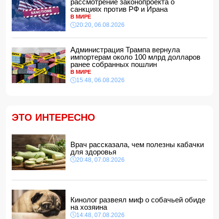
14:34, 07.08.2026
рассмотрение законопроекта о
санкциях против РФ и Ирана
Ужасающие подробности убийства мужа и жены в
В МИРЕ
Тертерском районе
20:20, 06.08.2026
14:28, 07.08.2026
На Самира Шарифова возложены новые полномочия
Администрация Трампа вернула
14:14, 07.08.2026
импортерам около 100 млрд долларов
ранее собранных пошлин
Сына Абеля Магеррамова отозвали от должности посла
В МИРЕ
15:48, 06.08.2026
14:10, 07.08.2026
Моуринью в шоке после отказа Родри от перехода в
"Реал"
14:04, 07.08.2026
ЭТО ИНТЕРЕСНО
Ильхам Алиев подписал распоряжения в связи с двумя
дипломатами
14:00, 07.08.2026
Врач рассказала, чем полезны кабачки
для здоровья
Прогноз погоды в Азербайджане на 8 августа
20:48, 07.08.2026
12:48, 07.08.2026
В Азербайджане ищут сотрудников с зарплатой до 10
000 манатов
12:40, 07.08.2026
Кинолог развеял миф о собачьей обиде
на хозяина
14:48, 07.08.2026