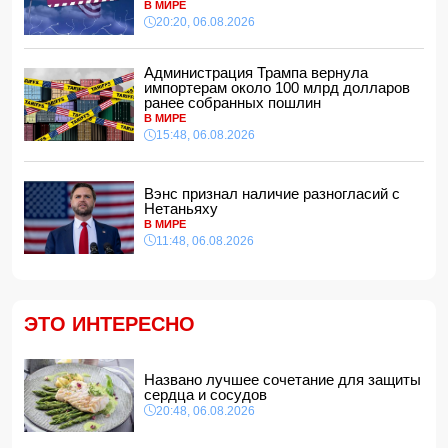
В МИРЕ
избил жену
20:20, 06.08.2026
15:00, 06.08.2026
Обнаружены признаки существования древних океанов
на Венере
Администрация Трампа вернула
импортерам около 100 млрд долларов
14:48, 06.08.2026
ранее собранных пошлин
В Баку 40-летний мужчина погиб, упав с балкона
В МИРЕ
14:40, 06.08.2026
15:48, 06.08.2026
Джейхун Байрамов: В случае необходимости мы будем
рады поставлять газ и дружественной Украине
Вэнс признал наличие разногласий с
14:34, 06.08.2026
Нетаньяху
За семь месяцев гражданам возвращено более 191 млн
В МИРЕ
манатов
11:48, 06.08.2026
14:28, 06.08.2026
Конфискованную квартиру Салима Муслимова продали
с 50% скидкой
14:14, 06.08.2026
ЭТО ИНТЕРЕСНО
Ильхам Алиев наградил Бахтияра Асланбейли орденом
"Шохрат"
Названо лучшее сочетание для защиты
14:10, 06.08.2026
сердца и сосудов
Стали известны детали контракта Наримана Ахундзаде
20:48, 06.08.2026
с "Эрзурумспором"
14:04, 06.08.2026