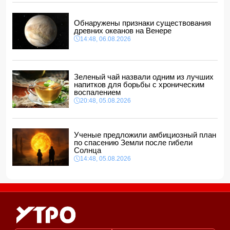
Ильхам Алиев отозвал двух постоянных
представителей, одного назначил на новую должность
Обнаружены признаки существования
14:00, 06.08.2026
древних океанов на Венере
14:48, 06.08.2026
Прогноз погоды в Азербайджане на 7 августа
12:48, 06.08.2026
Глава МИД Украины выразил соболезнования в связи с
гибелью граждан Азербайджана в Азовском и Чёрном
Зеленый чай назвали одним из лучших
морях
напитков для борьбы с хроническим
12:40, 06.08.2026
воспалением
20:48, 05.08.2026
Ученые предложили амбициозный план
по спасению Земли после гибели
Солнца
14:48, 05.08.2026