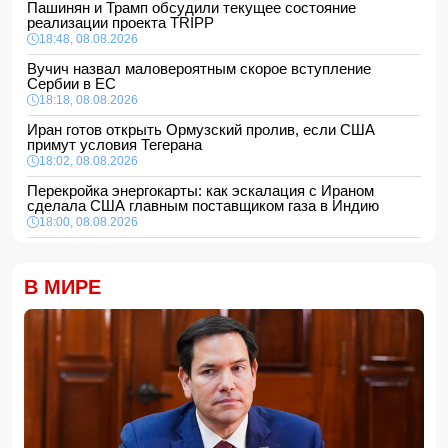
Пашинян и Трамп обсудили текущее состояние
реализации проекта TRIPP
18:48, 08.08.2026
Вучич назвал маловероятным скорое вступление
Сербии в ЕС
18:18, 08.08.2026
Иран готов открыть Ормузский пролив, если США
примут условия Тегерана
18:02, 08.08.2026
Перекройка энергокарты: как эскалация с Ираном
сделала США главным поставщиком газа в Индию
18:00, 08.08.2026
Сенат утвердил Тодда Бланша на пост генпрокурора
США
В МИРЕ
16:48, 08.08.2026
Турция ограничивает проход коммерческих судов в
Черное море
16:28, 08.08.2026
Каковы основные признаки гормональных нарушений?
-
ВИДЕО
16:16, 08.08.2026
МЧС Азербайджана выступило с экстренным