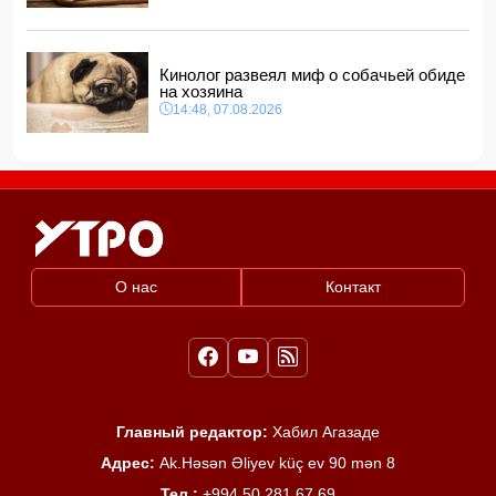
Кинолог развеял миф о собачьей обиде
на хозяина
14:48, 07.08.2026
О нас
Контакт
Главный редактор:
Хабил Агазаде
Адрес:
Ak.Həsən Əliyev küç ev 90 mən 8
Тел :
+994 50 281 67 69