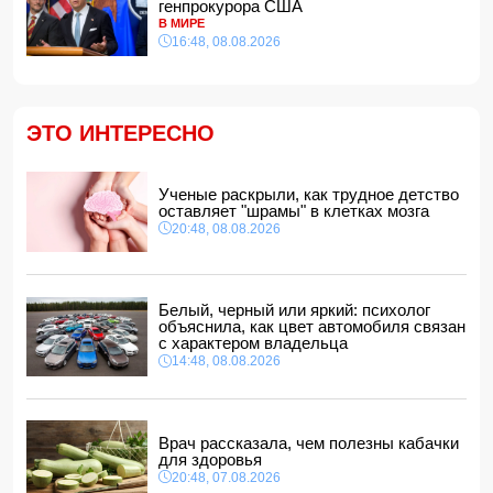
Рубио: США выделили $201 млн на развитие частных
генпрокурора США
инвестиций в Закавказье
В МИРЕ
21:16, 08.08.2026
16:48, 08.08.2026
Зеленский: США будут ежемесячно поставлять Украине
ракеты-перехватчики для Patriot
21:00, 08.08.2026
ЭТО ИНТЕРЕСНО
Ученые раскрыли, как трудное детство оставляет
"шрамы" в клетках мозга
20:48, 08.08.2026
Ученые раскрыли, как трудное детство
Месси получил наибольшее количество угроз во время
оставляет "шрамы" в клетках мозга
ЧМ-2026
20:48, 08.08.2026
20:28, 08.08.2026
В Баку обнаружено и изъято около 30 кг наркотиков
20:20, 08.08.2026
Белый, черный или яркий: психолог
Магдалена Гроно: Лидеры Азербайджана и Армении
объяснила, как цвет автомобиля связан
открыли путь к прочному и необратимому миру
с характером владельца
20:00, 08.08.2026
14:48, 08.08.2026
Пашинян и Трамп обсудили текущее состояние
реализации проекта TRIPP
18:48, 08.08.2026
Врач рассказала, чем полезны кабачки
для здоровья
20:48, 07.08.2026