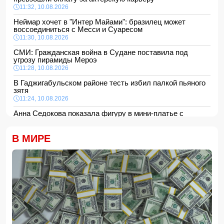
11:32, 10.08.2026
Неймар хочет в "Интер Майами": бразилец может
воссоединиться с Месси и Суаресом
11:30, 10.08.2026
СМИ: Гражданская война в Судане поставила под
угрозу пирамиды Мероэ
11:28, 10.08.2026
В Гаджигабульском районе тесть избил палкой пьяного
зятя
11:24, 10.08.2026
Анна Седокова показала фигуру в мини-платье с
крыльями и чулках
11:22, 10.08.2026
В МИРЕ
В Сабирабадском районе 59-летний мужчина погиб от
удара электрическим током
11:20, 10.08.2026
12 человек погибли и 8 пропали в результате оползней и
наводнений на Филиппинах
- ФОТО/ВИДЕО
11:16, 10.08.2026
Ильхам Алиев поблагодарил Масуда Пезешкиана
-
ФОТО
11:08, 10.08.2026