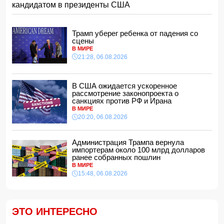
кандидатом в президенты США
области
15:00, 07.08.2026
Кинолог развеял миф о собачьей обиде на хозяина
Трамп уберег ребенка от падения со
14:48, 07.08.2026
сцены
В МИРЕ
По делу Arzum 9999 назначена повторная комплексная
21:28, 06.08.2026
экспертиза
14:40, 07.08.2026
ЕС ввел новые санкции против России
В США ожидается ускоренное
14:34, 07.08.2026
рассмотрение законопроекта о
санкциях против РФ и Ирана
Ужасающие подробности убийства мужа и жены в
В МИРЕ
Тертерском районе
20:20, 06.08.2026
14:28, 07.08.2026
На Самира Шарифова возложены новые полномочия
Администрация Трампа вернула
14:14, 07.08.2026
импортерам около 100 млрд долларов
ранее собранных пошлин
Сына Абеля Магеррамова отозвали от должности посла
В МИРЕ
15:48, 06.08.2026
14:10, 07.08.2026
Моуринью в шоке после отказа Родри от перехода в
"Реал"
14:04, 07.08.2026
ЭТО ИНТЕРЕСНО
Ильхам Алиев подписал распоряжения в связи с двумя