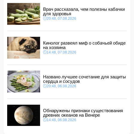
дипломатами
14:00, 07.08.2026
Врач рассказала, чем полезны кабачки
для здоровья
Прогноз погоды в Азербайджане на 8 августа
20:48, 07.08.2026
12:48, 07.08.2026
В Азербайджане ищут сотрудников с зарплатой до 10
000 манатов
12:40, 07.08.2026
Кинолог развеял миф о собачьей обиде
на хозяина
14:48, 07.08.2026
Названо лучшее сочетание для защиты
сердца и сосудов
20:48, 06.08.2026
Обнаружены признаки существования
древних океанов на Венере
14:48, 06.08.2026