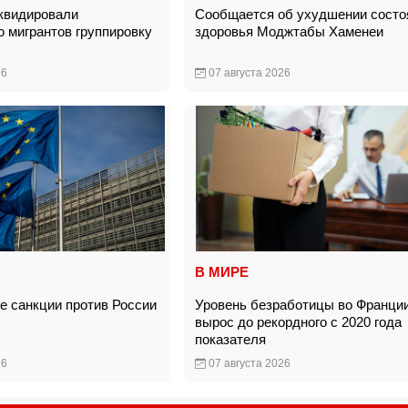
квидировали
Сообщается об ухудшении состо
 мигрантов группировку
здоровья Моджтабы Хаменеи
26
07 августа 2026
В МИРЕ
е санкции против России
Уровень безработицы во Франци
вырос до рекордного с 2020 года
показателя
26
07 августа 2026