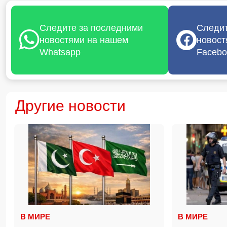
Следите за последними
Следит
новостями на нашем
новост
Whatsapp
Facebo
Другие новости
В МИРЕ
В МИРЕ