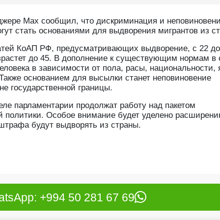
джере Max сообщил, что дискриминация и неповиновен
гут стать основаниями для выдворения мигрантов из с
атей КоАП РФ, предусматривающих выдворение, с 22 до
зрастет до 45. В дополнение к существующим нормам в 
ловека в зависимости от пола, расы, национальности, 
. Также основанием для высылки станет неповиновение
не государственной границы.
еле парламентарии продолжат работу над пакетом
й политики. Особое внимание будет уделено расширен
штрафа будут выдворять из страны.
tsApp: +994 50 281 67 69