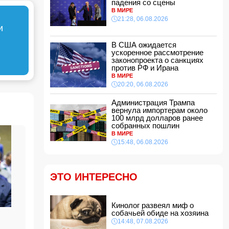
падения со сцены
Сына Абеля Магеррамова отозвали от
В МИРЕ
должности посла
21:28, 06.08.2026
14:10, 07.08.2026
и
Моуринью в шоке после отказа Родри от
перехода в "Реал"
В США ожидается
ускоренное рассмотрение
14:04, 07.08.2026
законопроекта о санкциях
против РФ и Ирана
Ильхам Алиев подписал распоряжения в
связи с двумя дипломатами
В МИРЕ
14:00, 07.08.2026
20:20, 06.08.2026
Прогноз погоды в Азербайджане на 8 августа
Администрация Трампа
вернула импортерам около
12:48, 07.08.2026
100 млрд долларов ранее
собранных пошлин
В Азербайджане ищут сотрудников с
В МИРЕ
зарплатой до 10 000 манатов
15:48, 06.08.2026
12:40, 07.08.2026
Уровень безработицы во Франции вырос до
рекордного с 2020 года показателя
ЭТО ИНТЕРЕСНО
12:34, 07.08.2026
Житель Гёйчая напал с ножом на
предпринимательницу в кафе
Кинолог развеял миф о
12:28, 07.08.2026
собачьей обиде на хозяина
14:48, 07.08.2026
В Нахчыванской АР сотрудники МЧС спасли