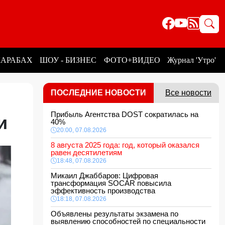
КАРАБАХ
ШОУ - БИЗНЕС
ФОТО+ВИДЕО
Журнал 'Утро'
ПОСЛЕДНИЕ НОВОСТИ
Все новости
Прибыль Агентства DOST сократилась на
ии
40%
20:00, 07.08.2026
8 августа 2025 года: год, который оказался
равен десятилетиям
18:48, 07.08.2026
Микаил Джаббаров: Цифровая
трансформация SOCAR повысила
эффективность производства
18:18, 07.08.2026
Объявлены результаты экзамена по
выявлению способностей по специальности