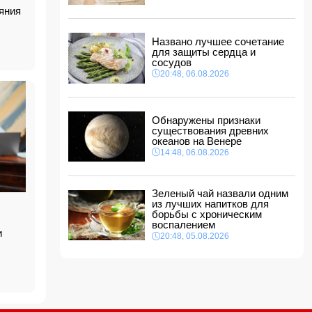
тонувшего человека
яния
12:12, 07.08.2026
Макгрегор заявил о начале подготовки к
Названо лучшее сочетание
возвращению в октагон
для защиты сердца и
12:00, 07.08.2026
сосудов
20:48, 06.08.2026
Опасный вирус приближается к границе
Турции
11:48, 07.08.2026
Обнаружены признаки
Женщина попала за решетку из-за
существования древних
необычного имени ребенка
океанов на Венере
11:40, 07.08.2026
14:48, 06.08.2026
Европе предрекли ущерб в размере 800 млрд
евро
11:34, 07.08.2026
Зеленый чай назвали одним
из лучших напитков для
борьбы с хроническим
воспалением
и
20:48, 05.08.2026