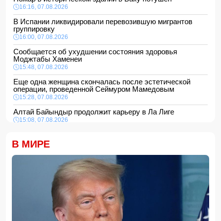
16:16, 07.08.2026
В Испании ликвидировали перевозившую мигрантов
группировку
16:00, 07.08.2026
Сообщается об ухудшении состояния здоровья
Моджтабы Хаменеи
15:48, 07.08.2026
Еще одна женщина скончалась после эстетической
операции, проведенной Сеймуром Мамедовым
15:28, 07.08.2026
Алтай Байындыр продолжит карьеру в Ла Лиге
15:08, 07.08.2026
ВС РФ взяли под контроль Анискино в Харьковской
области
В МИРЕ
15:00, 07.08.2026
Кинолог развеял миф о собачьей обиде на хозяина
14:48, 07.08.2026
По делу Arzum 9999 назначена повторная комплексная
экспертиза
14:40, 07.08.2026
ЕС ввел новые санкции против России