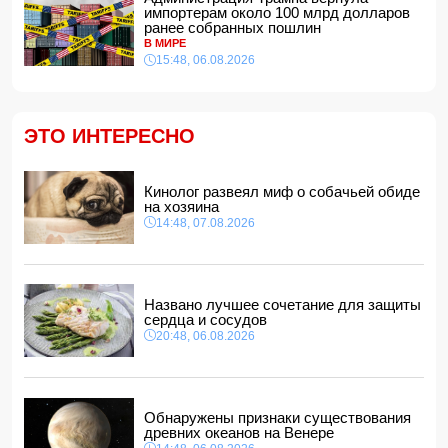
с 2020 года показателя
импортерам около 100 млрд долларов
12:34, 07.08.2026
ранее собранных пошлин
В МИРЕ
Житель Гёйчая напал с ножом на предпринимательницу
15:48, 06.08.2026
в кафе
12:28, 07.08.2026
В Нахчыванской АР сотрудники МЧС спасли тонувшего
человека
ЭТО ИНТЕРЕСНО
12:12, 07.08.2026
Макгрегор заявил о начале подготовки к возвращению в
октагон
Кинолог развеял миф о собачьей обиде
12:00, 07.08.2026
на хозяина
14:48, 07.08.2026
Опасный вирус приближается к границе Турции
11:48, 07.08.2026
Женщина попала за решетку из-за необычного имени
ребенка
Названо лучшее сочетание для защиты
11:40, 07.08.2026
сердца и сосудов
20:48, 06.08.2026
Обнаружены признаки существования
древних океанов на Венере