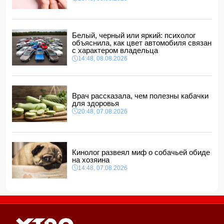
Прогноз погоды в Азербайджане на 9 августа
14:00, 08.08.2026
Никол Пашинян позвонил Ильхаму Алиеву
Белый, черный или яркий: психолог
12:48, 08.08.2026
объяснила, как цвет автомобиля связан
с характером владельца
СМИ: США ищут на Кубе фигуру для повторения
14:48, 08.08.2026
"венесуэльского сценария"
12:40, 08.08.2026
Врач рассказала, чем полезны кабачки
для здоровья
20:48, 07.08.2026
Кинолог развеял миф о собачьей обиде
на хозяина
14:48, 07.08.2026