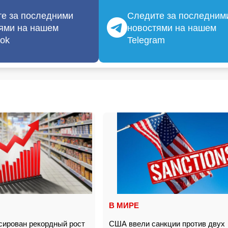
е за последними
Следите за последним
ями на нашем
новостями на нашем
ok
Telegram
В МИРЕ
сирован рекордный рост
США ввели санкции против двух