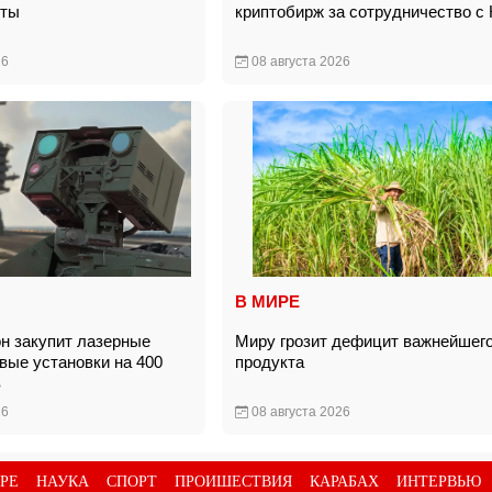
укты
криптобирж за сотрудничество с
26
08 августа 2026
В МИРЕ
н закупит лазерные
Миру грозит дефицит важнейшег
вые установки на 400
продукта
ов
26
08 августа 2026
РЕ
НАУКА
СПОРТ
ПРОИШЕСТВИЯ
КАРАБАХ
ИНТЕРВЬЮ