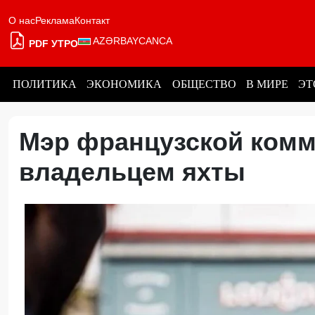
О нас
Реклама
Контакт
AZƏRBAYCANCA
PDF УТРО
ПОЛИТИКА
ЭКОНОМИКА
ОБЩЕСТВО
В МИРЕ
ЭТ
Мэр французской комм
владельцем яхты