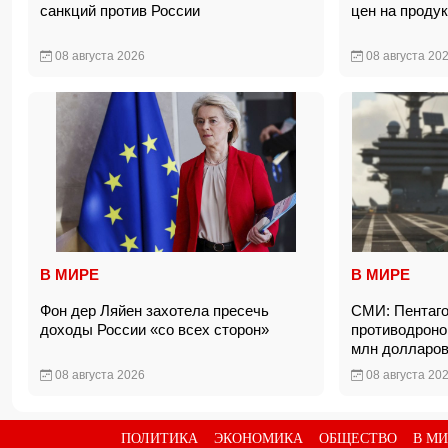
санкций против России
цен на прод
08 августа 2026
08 августа 20
В МИРЕ
В МИРЕ
Фон дер Ляйен захотела пресечь
СМИ: Пентаго
доходы России «со всех сторон»
противодроно
млн доллар
08 августа 2026
08 августа 20
ПОЛИТИКА
ЭКОНОМИКА
ОБЩЕСТВО
В МИ