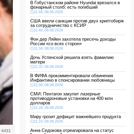
В Гобустанском районе Hyundai врезался в
фонарный столб: есть погибший
11:48, 08.08.2026
США ввели санкции против двух криптобирж
за сотрудничество с КСИР
11:40, 08.08.2026
Фон дер Ляйен захотела пресечь доходы
России «со всех сторон»
11:34, 08.08.2026
Дочь Успенской решила взять фамилию
матери
11:32, 08.08.2026
В ФИФА прокомментировали обвинения
Инфантино в спонсировании любовницы
11:30, 08.08.2026
СМИ: Пентагон закупит лазерные
противодроновые установки на 400 млн
долларов
11:28, 08.08.2026
Миру грозит дефицит важнейшего продукта
11:24, 08.08.2026
Анна Седокова отреагировала на статус
4431