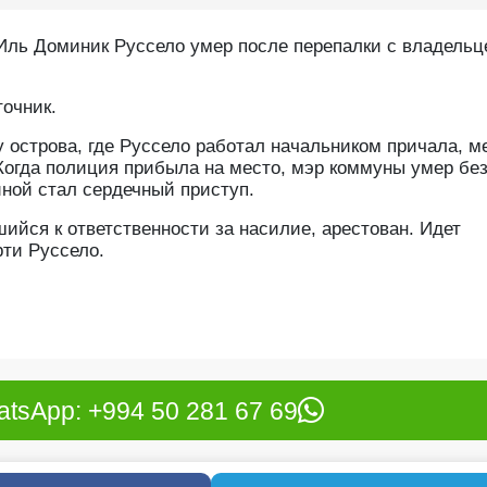
Иль Доминик Руссело умер после перепалки с владель
точник.
у острова, где Руссело работал начальником причала, м
Когда полиция прибыла на место, мэр коммуны умер бе
ной стал сердечный приступ.
ийся к ответственности за насилие, арестован. Идет
рти Руссело.
tsApp: +994 50 281 67 69