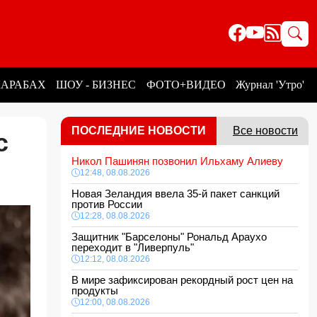
КАРАБАХ
ШОУ - БИЗНЕС
ФОТО+ВИДЕО
Журнал 'Утро'
ПОСЛЕДНИЕ НОВОСТИ
Все новости
с
Никол Пашинян позвонил Ильхаму Алиеву
12:48, 08.08.2026
Новая Зеландия ввела 35-й пакет санкций
против России
12:28, 08.08.2026
Защитник "Барселоны" Рональд Араухо
переходит в "Ливерпуль"
12:12, 08.08.2026
В мире зафиксирован рекордный рост цен на
продукты
12:00, 08.08.2026